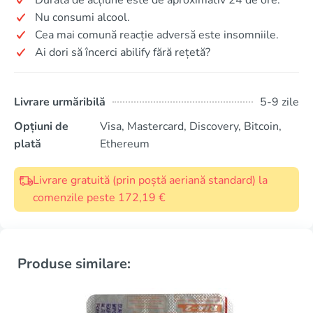
Nu consumi alcool.
Cea mai comună reacție adversă este insomniile.
Ai dori să încerci abilify fără rețetă?
Livrare urmăribilă
5-9 zile
Opțiuni de
Visa, Mastercard, Discovery, Bitcoin,
plată
Ethereum
Livrare gratuită (prin poștă aeriană standard) la
comenzile peste 172,19 €
Produse similare: