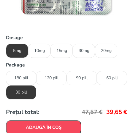
Dosage
5mg
10mg
15mg
30mg
20mg
Package
180 pill
120 pill
90 pill
60 pill
30 pill
Prețul total:
47,57
€
39,65
€
ADAUGĂ ÎN COȘ