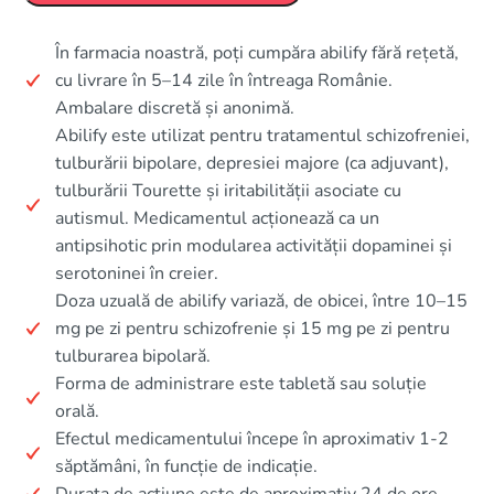
În farmacia noastră, poți cumpăra abilify fără rețetă,
cu livrare în 5–14 zile în întreaga Românie.
Ambalare discretă și anonimă.
Abilify este utilizat pentru tratamentul schizofreniei,
tulburării bipolare, depresiei majore (ca adjuvant),
tulburării Tourette și iritabilității asociate cu
autismul. Medicamentul acționează ca un
antipsihotic prin modularea activității dopaminei și
serotoninei în creier.
Doza uzuală de abilify variază, de obicei, între 10–15
mg pe zi pentru schizofrenie și 15 mg pe zi pentru
tulburarea bipolară.
Forma de administrare este tabletă sau soluție
orală.
Efectul medicamentului începe în aproximativ 1-2
săptămâni, în funcție de indicație.
Durata de acțiune este de aproximativ 24 de ore.