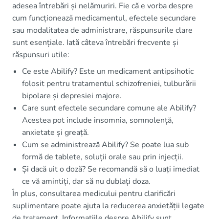
adesea întrebări și nelămuriri. Fie că e vorba despre
cum funcționează medicamentul, efectele secundare
sau modalitatea de administrare, răspunsurile clare
sunt esențiale. Iată câteva întrebări frecvente și
răspunsuri utile:
Ce este Abilify? Este un medicament antipsihotic
folosit pentru tratamentul schizofreniei, tulburării
bipolare și depresiei majore.
Care sunt efectele secundare comune ale Abilify?
Acestea pot include insomnia, somnolență,
anxietate și greață.
Cum se administrează Abilify? Se poate lua sub
formă de tablete, soluții orale sau prin injecții.
Și dacă uit o doză? Se recomandă să o luați imediat
ce vă amintiți, dar să nu dublați doza.
În plus, consultarea medicului pentru clarificări
suplimentare poate ajuta la reducerea anxietății legate
de tratament. Informațiile despre Abilify sunt