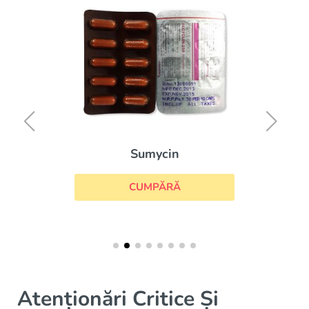
Sumycin
CUMPĂRĂ
Atenționări Critice Și