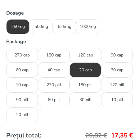
Dosage
250mg
500mg
625mg
1000mg
Package
270 cap
180 cap
120 cap
90 cap
60 cap
40 cap
20 cap
30 cap
10 cap
270 pill
180 pill
120 pill
90 pill
60 pill
30 pill
10 pill
20 pill
Prețul total:
20,82
€
17,35
€