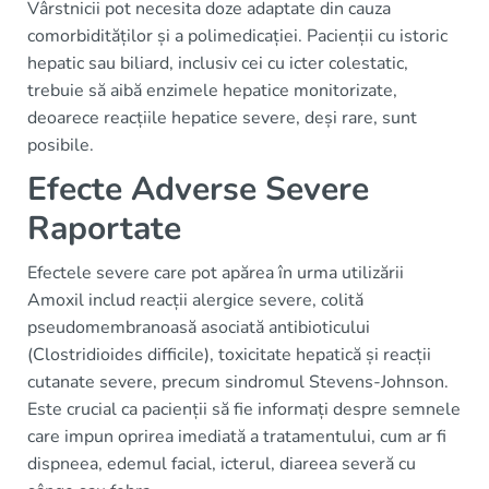
Vârstnicii pot necesita doze adaptate din cauza
comorbidităților și a polimedicației. Pacienții cu istoric
hepatic sau biliard, inclusiv cei cu icter colestatic,
trebuie să aibă enzimele hepatice monitorizate,
deoarece reacțiile hepatice severe, deși rare, sunt
posibile.
Efecte Adverse Severe
Raportate
Efectele severe care pot apărea în urma utilizării
Amoxil includ reacții alergice severe, colită
pseudomembranoasă asociată antibioticului
(Clostridioides difficile), toxicitate hepatică și reacții
cutanate severe, precum sindromul Stevens-Johnson.
Este crucial ca pacienții să fie informați despre semnele
care impun oprirea imediată a tratamentului, cum ar fi
dispneea, edemul facial, icterul, diareea severă cu