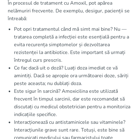
În procesul de tratament cu Amoxil, pot apărea
nelămuriri frecvente. De exemplu, desigur, pacienții se
întreabă:
Pot opri tratamentul când mă simt mai bine? Nu —
tratarea completă a infecției este esențială pentru a
evita recurența simptomelor și dezvoltarea
rezistenței la antibiotice. Este important să urmați
întregul curs prescris.
Ce fac dacă uit o doză? Luați doza imediat ce vă
amintiți. Dacă se apropie ora următoarei doze, săriți
peste aceasta; nu dublați doza.
Este sigur în sarcină? Amoxicilina este utilizată
frecvent în timpul sarcinii, dar este recomandat să
discutați cu medicul obstetrician pentru a monitoriza
indicațiile specifice.
Interacționează cu antistaminicele sau vitaminele?
Interacțiunile grave sunt rare. Totuși, este bine să
comunicați medicului sau farmacistului toate