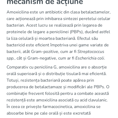
mecanism de acțiune
Amoxicilina este un antibiotic din clasa betalactamelor,
care acționează prin inhibarea sintezei peretelui celular
bacterian. Acest lucru se realizează prin legarea de
proteinele de legare a penicilinei (PBPs), ducând astfel
la liza celulară și moartea bacteriană. Efectul său
bactericid este eficient împotriva unei game variate de
bacterii, atât Gram-pozitive, cum ar fi
Streptococcus
spp.
, cât și Gram-negative, cum ar fi
Escherichia coli
.
Comparativ cu penicilina G, amoxicilina are o absorție
orală superioară și o distribuție tisulară mai eficientă.
Totuși, rezistența bacteriană poate apărea prin
producerea de betalactamaze și modificări ale PBPs. O
combinație frecvent folosită pentru a combate această
rezistență este amoxicilina asociată cu acid clavulanic.
În ceea ce privește farmacocinetica, amoxicilina se
absoarbe bine pe cale orală și este excretată