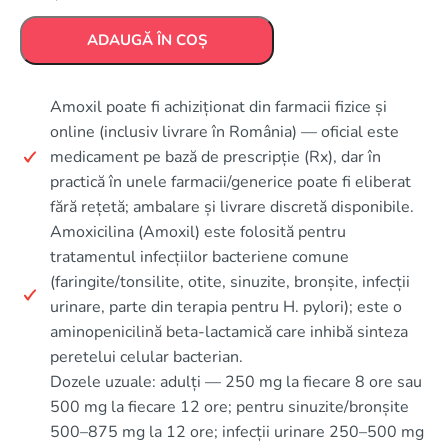
ADAUGĂ ÎN COȘ
Amoxil poate fi achiziționat din farmacii fizice și
online (inclusiv livrare în România) — oficial este
medicament pe bază de prescripție (Rx), dar în
practică în unele farmacii/generice poate fi eliberat
fără rețetă; ambalare și livrare discretă disponibile.
Amoxicilina (Amoxil) este folosită pentru
tratamentul infecțiilor bacteriene comune
(faringite/tonsilite, otite, sinuzite, bronșite, infecții
urinare, parte din terapia pentru H. pylori); este o
aminopenicilină beta‑lactamică care inhibă sinteza
peretelui celular bacterian.
Dozele uzuale: adulți — 250 mg la fiecare 8 ore sau
500 mg la fiecare 12 ore; pentru sinuzite/bronșite
500–875 mg la 12 ore; infecții urinare 250–500 mg