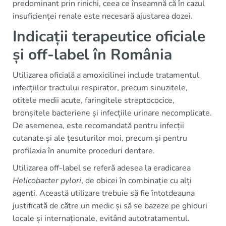
predominant prin rinichi, ceea ce înseamnă că în cazul
insuficienței renale este necesară ajustarea dozei.
Indicații terapeutice oficiale
și off-label în România
Utilizarea oficială a amoxicilinei include tratamentul
infecțiilor tractului respirator, precum sinuzitele,
otitele medii acute, faringitele streptococice,
bronșitele bacteriene și infecțiile urinare necomplicate.
De asemenea, este recomandată pentru infecții
cutanate și ale țesuturilor moi, precum și pentru
profilaxia în anumite proceduri dentare.
Utilizarea off-label se referă adesea la eradicarea
Helicobacter pylori
, de obicei în combinație cu alți
agenți. Această utilizare trebuie să fie întotdeauna
justificată de către un medic și să se bazeze pe ghiduri
locale și internaționale, evitând autotratamentul.