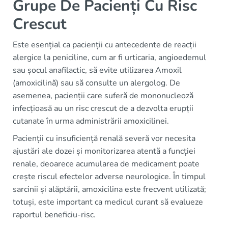
Grupe De Pacienți Cu Risc
Crescut
Este esențial ca pacienții cu antecedente de reacții
alergice la peniciline, cum ar fi urticaria, angioedemul
sau șocul anafilactic, să evite utilizarea Amoxil
(amoxicilină) sau să consulte un alergolog. De
asemenea, pacienții care suferă de mononucleoză
infecțioasă au un risc crescut de a dezvolta erupții
cutanate în urma administrării amoxicilinei.
Pacienții cu insuficiență renală severă vor necesita
ajustări ale dozei și monitorizarea atentă a funcției
renale, deoarece acumularea de medicament poate
crește riscul efectelor adverse neurologice. În timpul
sarcinii și alăptării, amoxicilina este frecvent utilizată;
totuși, este important ca medicul curant să evalueze
raportul beneficiu-risc.