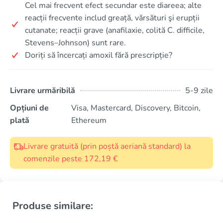
Cel mai frecvent efect secundar este diareea; alte
reacții frecvente includ greață, vărsături şi erupții
cutanate; reacții grave (anafilaxie, colită C. difficile,
Stevens–Johnson) sunt rare.
Doriți să încercați amoxil fără prescripție?
Livrare urmăribilă
5-9 zile
Opțiuni de
Visa, Mastercard, Discovery, Bitcoin,
plată
Ethereum
Livrare gratuită (prin poștă aeriană standard) la
comenzile peste 172,19 €
Produse similare: