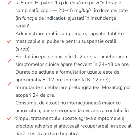
la 8 ore; H. pylori 1 g de două ori pe zi în terapie
combinată; copii — 20–45 mg/kg/zi în doze divizate
(în funcție de indicație); ajustați în insuficiență
renală.
Administrare orală: comprimate, capsule, tablete
masticabile și pulbere pentru suspensie orală
(sirop).
Efectul începe de obicei în 1–2 ore, iar ameliorarea
simptomelor clinice apare frecvent în 24–48 de ore.
Durata de acțiune a formulărilor uzuale este de
aproximativ 8–12 ore (dozare la 8–12 ore);
formulările cu eliberare prelungită (ex. Moxatag) pot
acoperi 24 de ore.
Consumul de alcool nu interacționează major cu
amoxicilina, dar se recomandă evitarea alcoolului în
timpul tratamentului (poate agrava simptomele și
efectele adverse și afectează recuperarea), în special
dacă există afectare hepatică.