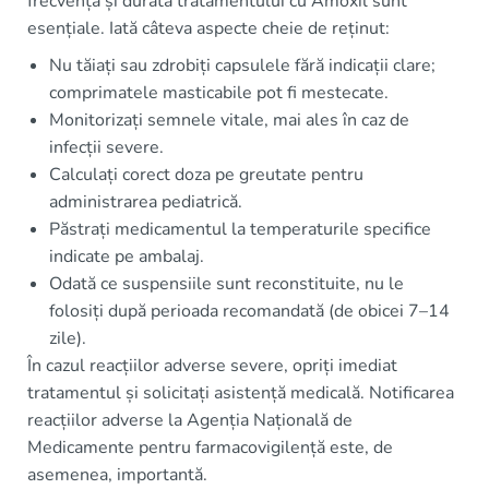
frecvența și durata tratamentului cu Amoxil sunt
esențiale. Iată câteva aspecte cheie de reținut:
Nu tăiați sau zdrobiți capsulele fără indicații clare;
comprimatele masticabile pot fi mestecate.
Monitorizați semnele vitale, mai ales în caz de
infecții severe.
Calculați corect doza pe greutate pentru
administrarea pediatrică.
Păstrați medicamentul la temperaturile specifice
indicate pe ambalaj.
Odată ce suspensiile sunt reconstituite, nu le
folosiți după perioada recomandată (de obicei 7–14
zile).
În cazul reacțiilor adverse severe, opriți imediat
tratamentul și solicitați asistență medicală. Notificarea
reacțiilor adverse la Agenția Națională de
Medicamente pentru farmacovigilență este, de
asemenea, importantă.