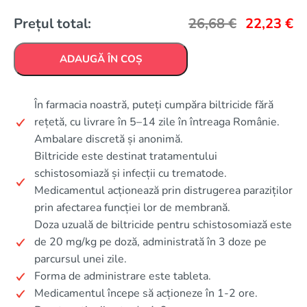
Prețul total:
26,68
€
22,23
€
ADAUGĂ ÎN COȘ
În farmacia noastră, puteți cumpăra biltricide fără
rețetă, cu livrare în 5–14 zile în întreaga Românie.
Ambalare discretă și anonimă.
Biltricide este destinat tratamentului
schistosomiază și infecții cu trematode.
Medicamentul acționează prin distrugerea paraziților
prin afectarea funcției lor de membrană.
Doza uzuală de biltricide pentru schistosomiază este
de 20 mg/kg pe doză, administrată în 3 doze pe
parcursul unei zile.
Forma de administrare este tableta.
Medicamentul începe să acționeze în 1-2 ore.