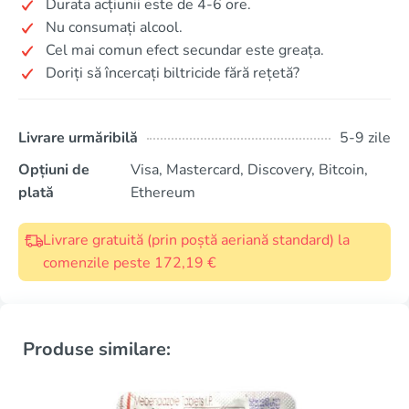
Durata acțiunii este de 4-6 ore.
Nu consumați alcool.
Cel mai comun efect secundar este greața.
Doriți să încercați biltricide fără rețetă?
Livrare urmăribilă
5-9 zile
Opțiuni de
Visa, Mastercard, Discovery, Bitcoin,
plată
Ethereum
Livrare gratuită (prin poștă aeriană standard) la
comenzile peste 172,19 €
Produse similare: