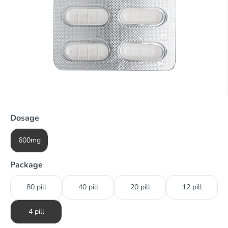
Dosage
600mg
Package
80 pill
40 pill
20 pill
12 pill
4 pill