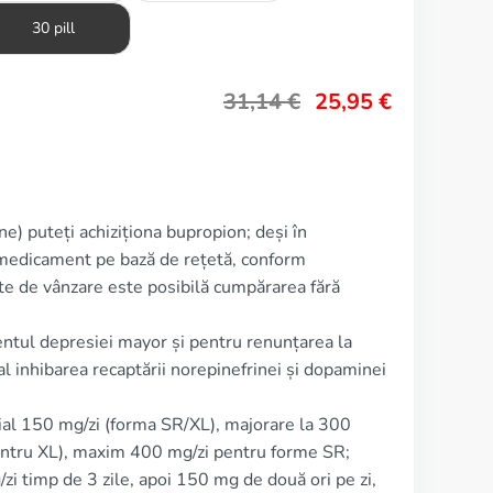
30 pill
31,14
€
25,95
€
ine) puteți achiziționa bupropion; deși în
a medicament pe bază de rețetă, conform
cte de vânzare este posibilă cumpărarea fără
entul depresiei mayor și pentru renunțarea la
l inhibarea recaptării norepinefrinei și dopaminei
ial 150 mg/zi (forma SR/XL), majorare la 300
pentru XL), maxim 400 mg/zi pentru forme SR;
i timp de 3 zile, apoi 150 mg de două ori pe zi,