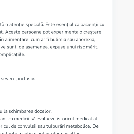
 o atenție specială. Este esențial ca pacienții cu
scut. Aceste persoane pot experimenta o creștere
ări alimentare, cum ar fi bulimia sau anorexia,
tive sunt, de asemenea, expuse unui risc mărit.
omplicațiile.
 severe, inclusiv:
au la schimbarea dozelor.
ant ca medicii să evalueze istoricul medical al
oricul de convulsii sau tulburări metabolice. De
omitente a anticoagulantelor sau altor