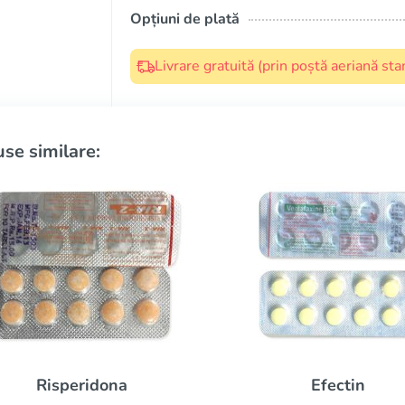
Opțiuni de plată
Livrare gratuită (prin poștă aeriană s
se similare:
Trazodona
Efectin