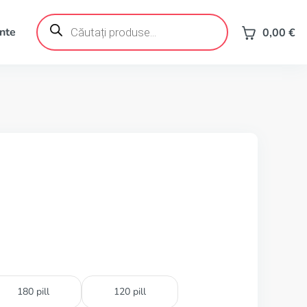
Products
search
ente
0,00
€
180 pill
120 pill