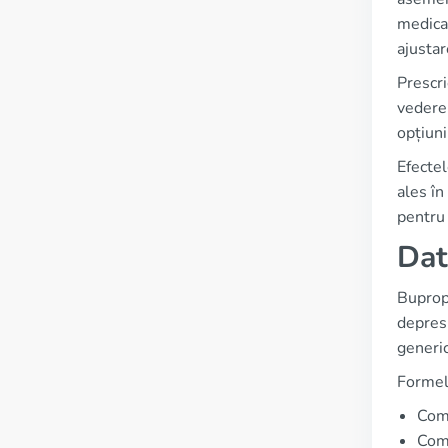
medicam
ajustar
Prescri
vedere 
opțiuni
Efectel
ales în
pentru 
Dat
Bupropi
depresi
generic
Formele
Comp
Comp