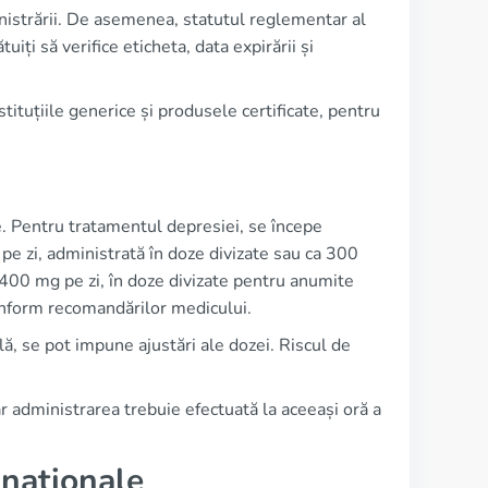
inistrării. De asemenea, statutul reglementar al
iți să verifice eticheta, data expirării și
stituțiile generice și produsele certificate, pentru
e. Pentru tratamentul depresiei, se începe
pe zi, administrată în doze divizate sau ca 300
400 mg pe zi, în doze divizate pentru anumite
conform recomandărilor medicului.
ală, se pot impune ajustări ale dozei. Riscul de
r administrarea trebuie efectuată la aceeași oră a
i naționale