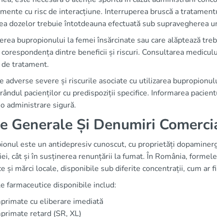
ente cu risc de interacțiune. Interruperea bruscă a tratament
ea dozelor trebuie întotdeauna efectuată sub supravegherea unu
erea bupropionului la femei însărcinate sau care alăptează treb
corespondența dintre beneficii și riscuri. Consultarea mediculu
 de tratament.
e adverse severe și riscurile asociate cu utilizarea bupropionul
 rândul pacienților cu predispoziții specifice. Informarea pacient
o administrare sigură.
e Generale Și Denumiri Comerci
onul este un antidepresiv cunoscut, cu proprietăți dopaminergic
ei, cât și în susținerea renunțării la fumat. În România, formel
e și mărci locale, disponibile sub diferite concentrații, cum ar
 farmaceutice disponibile includ:
rimate cu eliberare imediată
rimate retard (SR, XL)