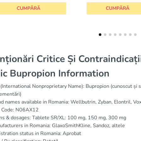
CUMPĂRĂ
CUMPĂRĂ
nționări Critice Și Contraindicați
ic Bupropion Information
(International Nonproprietary Name): Bupropion (cunoscut ș
ementări)
d names available in Romania: Wellbutrin, Zyban, Elontril, Vo
 Code: N06AX12
ms & dosages: Tablete SR/XL: 100 mg, 150 mg, 300 mg
facturers in Romania: GlaxoSmithKline, Sandoz, altele
stration status in Romania: Aprobat