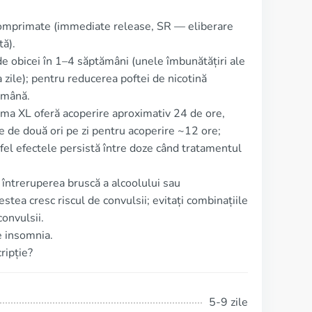
comprimate (immediate release, SR — eliberare
tă).
de obicei în 1–4 săptămâni (unele îmbunătățiri ale
 zile); pentru reducerea poftei de nicotină
ămână.
rma XL oferă acoperire aproximativ 24 de ore,
 de două ori pe zi pentru acoperire ~12 ore;
tfel efectele persistă între doze când tratamentul
 întreruperea bruscă a alcoolului sau
tea cresc riscul de convulsii; evitați combinațiile
onvulsii.
e insomnia.
ripție?
5-9 zile