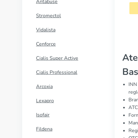
Antabuse
CUMPĂRĂ
Stromectol
Vidalista
Cenforce
Ate
Cialis Super Active
Bas
Cialis Professional
INN 
Arcoxia
regl
Bran
Lexapro
ATC
Isofair
For
Manu
Fildena
Regi