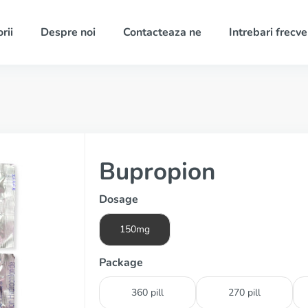
rii
Despre noi
Contacteaza ne
Intrebari frecv
Bupropion
Dosage
150mg
Package
360 pill
270 pill