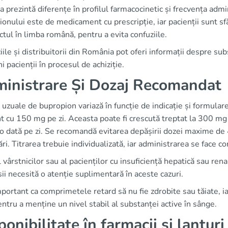
 prezintă diferențe în profilul farmacocinetic și frecvența adm
onului este de medicament cu prescripție, iar pacienții sunt sfătu
tul în limba română, pentru a evita confuziile.
ile și distribuitorii din România pot oferi informații despre sub
ini pacienții în procesul de achiziție.
inistrare Și Dozaj Recomandat
uzuale de bupropion variază în funcție de indicație și formular
t cu 150 mg pe zi. Aceasta poate fi crescută treptat la 300 mg 
o dată pe zi. Se recomandă evitarea depășirii dozei maxime de 
ri. Titrarea trebuie individualizată, iar administrarea se face 
l vârstnicilor sau al pacienților cu insuficiență hepatică sau ren
ii necesită o atenție suplimentară în aceste cazuri.
portant ca comprimetele retard să nu fie zdrobite sau tăiate, ia
pentru a menține un nivel stabil al substanței active în sânge.
ponibilitate în farmacii și lanțur