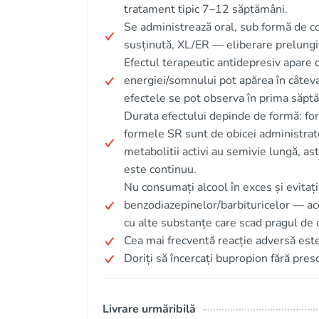
tratament tipic 7–12 săptămâni.
Se administrează oral, sub formă de 
susținută, XL/ER — eliberare prelungi
Efectul terapeutic antidepresiv apare 
energiei/somnului pot apărea în câteva
efectele se pot observa în prima săpt
Durata efectului depinde de formă: fo
formele SR sunt de obicei administrate
metabolitii activi au semivie lungă, as
este continuu.
Nu consumați alcool în exces și evitați
benzodiazepinelor/barbituricelor — aces
cu alte substanțe care scad pragul de c
Cea mai frecventă reacție adversă est
Doriți să încercați bupropion fără presc
Livrare urmăribilă