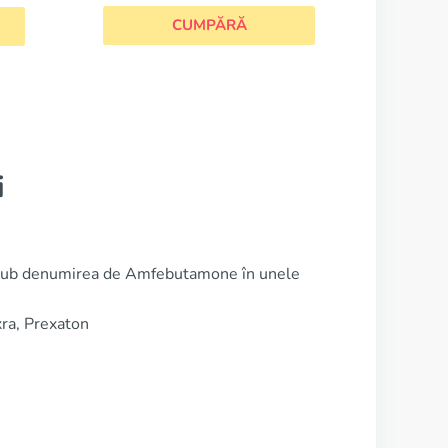
i
i sub denumirea de Amfebutamone în unele
xra, Prexaton