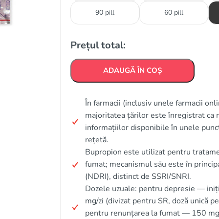
90 pill
60 pill
Prețul total:
ADAUGĂ ÎN COȘ
În farmacii (inclusiv unele farmacii onl
majoritatea țărilor este înregistrat c
informațiilor disponibile în unele pun
rețetă.
Bupropion este utilizat pentru tratam
fumat; mecanismul său este în principa
(NDRI), distinct de SSRI/SNRI.
Dozele uzuale: pentru depresie — iniț
mg/zi (divizat pentru SR, doză unică 
pentru renunțarea la fumat — 150 mg/z