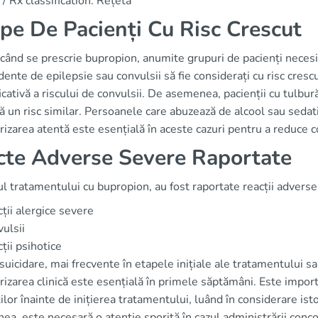
/ Rx classification: Rețetă
pe De Pacienți Cu Risc Crescut
când se prescrie bupropion, anumite grupuri de pacienți necesită
ente de epilepsie sau convulsii să fie considerați cu risc cre
cativă a riscului de convulsii. De asemenea, pacienții cu tulbur
ă un risc similar. Persoanele care abuzează de alcool sau seda
izarea atentă este esențială în aceste cazuri pentru a reduce c
cte Adverse Severe Raportate
ul tratamentului cu bupropion, au fost raportate reacții adverse
ții alergice severe
ulsii
ții psihotice
 suicidare, mai frecvente în etapele inițiale ale tratamentului s
izarea clinică este esențială în primele săptămâni. Este import
ilor înainte de inițierea tratamentului, luând în considerare ist
a, este necesară o atenție sporită în cazul administrării conc