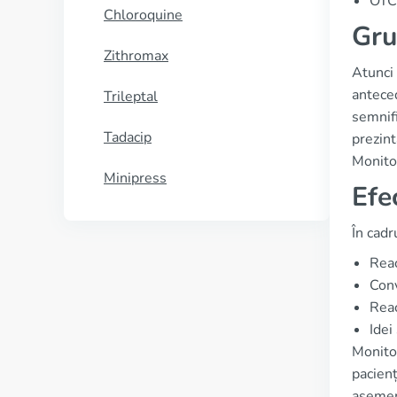
OTC 
Chloroquine
Gru
Zithromax
Atunci 
anteced
Trileptal
semnifi
Tadacip
prezint
Monitor
Minipress
Efe
În cadr
Reac
Conv
Reac
Idei
Monitor
pacienț
asemene