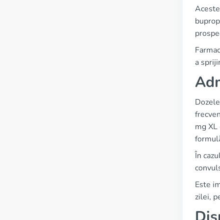
Acestea
bupropi
prospec
Farmaci
a sprij
Adm
Dozele 
frecven
mg XL 
formulă
În cazu
convuls
Este im
zilei, 
Dis