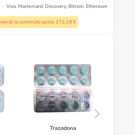
Visa, Mastercard, Discovery, Bitcoin, Ethereum
tandard) la comenzile peste 172,19 €
Aripiprazol
CUMPĂRĂ