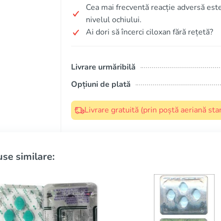
Cea mai frecventă reacție adversă est
nivelul ochiului.
Ai dori să încerci ciloxan fără rețetă?
Livrare urmăribilă
Opțiuni de plată
Livrare gratuită (prin poștă aeriană s
se similare: