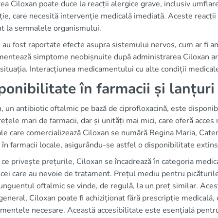
rea Ciloxan poate duce la reacții alergice grave, inclusiv umflarea 
ție, care necesită intervenție medicală imediată. Aceste reacții 
nt la semnalele organismului.
, au fost raportate efecte asupra sistemului nervos, cum ar fi am
mentează simptome neobișnuite după administrarea Ciloxan ar t
situația. Interacțiunea medicamentului cu alte condiții medicale
ponibilitate în farmacii și lanțur
, un antibiotic oftalmic pe bază de ciprofloxacină, este dispon
rețele mari de farmacii, dar și unități mai mici, care oferă acces
ale care comercializează Ciloxan se numără Regina Maria, Caten
i în farmacii locale, asigurându-se astfel o disponibilitate extin
 ce privește prețurile, Ciloxan se încadrează în categoria medic
 cei care au nevoie de tratament. Prețul mediu pentru picături
r unguentul oftalmic se vinde, de regulă, la un preț similar. Aces
 general, Ciloxan poate fi achiziționat fără prescripție medicală,
entele necesare. Această accesibilitate este esențială pentru