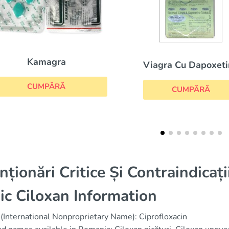
Viagra Cu Dapoxetina
Eriacta
CUMPĂRĂ
CUMPĂRĂ
nționări Critice Și Contraindicați
ic Ciloxan Information
(International Nonproprietary Name): Ciprofloxacin