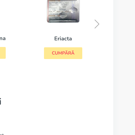
Viagra Soft
CUMPĂRĂ
i