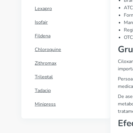
Bran
ATC
Lexapro
Form
Isofair
Manu
Regi
Fildena
OTC 
Gru
Chloroquine
Ciloxan
Zithromax
importa
Trileptal
Persoan
medicam
Tadacip
De asem
metabol
Minipress
tratame
Efe