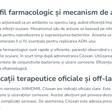
.
fil farmacologic și mecanism de 
 acționează ca un antibiotic cu spectru larg, având eficiență împ
 infecții oculare. Mecanismul său de acțiune se bazează pe inh
l pentru reproducerea și supraviețuirea bacteriilor. Aceasta se
merazei II și IV, esențiale pentru replicarea ADN-ului.
e farmacologice sunt rapide și eficiente, pacienții observând o
ile oculare, în scurt timp după administrarea Ciloxan. Utilizar
ntele de conjunctivite bacteriene și ulcere corneene. Eficiența 
a oftalmologică.
icații terapeutice oficiale și off-
 normelor ANMDMR, Ciloxan are indicații oficiale clare. Este u
ene și ulcerațiilor corneene. Aceste afecțiuni pot provoca discon
 complicații serioase. De asemenea, Ciloxan este adesea prescri
.