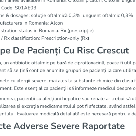
d names available in Romania: Ciloxan picături, Ciloxan ungue
 Code: S01AE03
s & dosages: soluție oftalmică 0,3%, unguent oftalmic 0,3%
facturers in Romania: Alcon
stration status in Romania: Rx (prescripție)
/ Rx classification: Prescription-only (Rx)
pe De Pacienți Cu Risc Crescut
, un antibiotic oftalmic pe bază de ciprofloxacină, poate fi util p
nt să se țină cont de anumite grupuri de pacienți la care utiliza
ele cu alergii severe, mai ales la substanțe chimice din clasa 
ent. Este esențial ca pacienții să informeze medicul despre ori
enea, pacienții cu afecțiuni hepatice sau renale ar trebui să u
izarea și excreția medicamentului pot fi afectate, având astfel 
ntului. Evaluarea medicală detaliată este necesară pentru a de
cte Adverse Severe Raportate