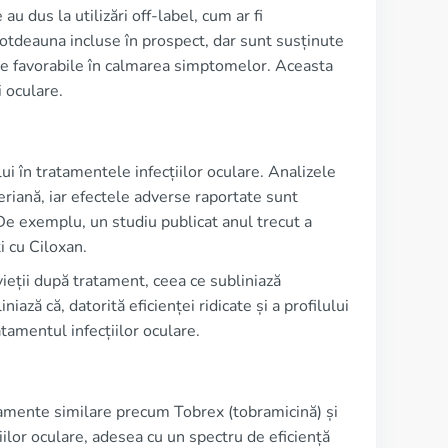
e au dus la utilizări off-label, cum ar fi
totdeauna incluse în prospect, dar sunt susținute
ate favorabile în calmarea simptomelor. Aceasta
i oculare.
ui în tratamentele infecțiilor oculare. Analizele
eriană, iar efectele adverse raportate sunt
 De exemplu, un studiu publicat anul trecut a
i cu Ciloxan.
 vieții după tratament, ceea ce subliniază
ază că, datorită eficienței ridicate și a profilului
tamentul infecțiilor oculare.
camente similare precum Tobrex (tobramicină) și
iilor oculare, adesea cu un spectru de eficiență