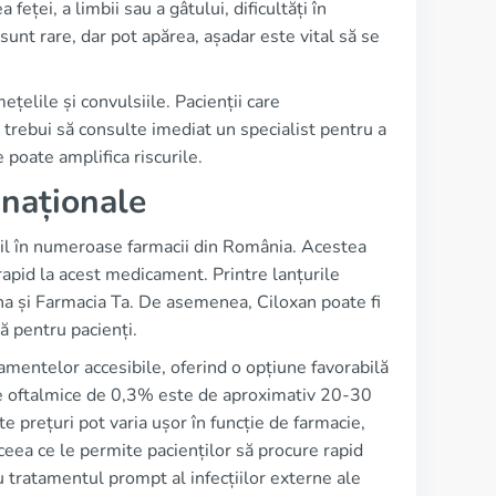
feței, a limbii sau a gâtului, dificultăți în
sunt rare, dar pot apărea, așadar este vital să se
ețelile și convulsiile. Pacienții care
rebui să consulte imediat un specialist pentru a
 poate amplifica riscurile.
i naționale
ibil în numeroase farmacii din România. Acestea
 rapid la acest medicament. Printre lanțurile
a și Farmacia Ta. De asemenea, Ciloxan poate fi
să pentru pacienți.
amentelor accesibile, oferind o opțiune favorabilă
le oftalmice de 0,3% este de aproximativ 20-30
te prețuri pot varia ușor în funcție de farmacie,
 ceea ce le permite pacienților să procure rapid
 tratamentul prompt al infecțiilor externe ale