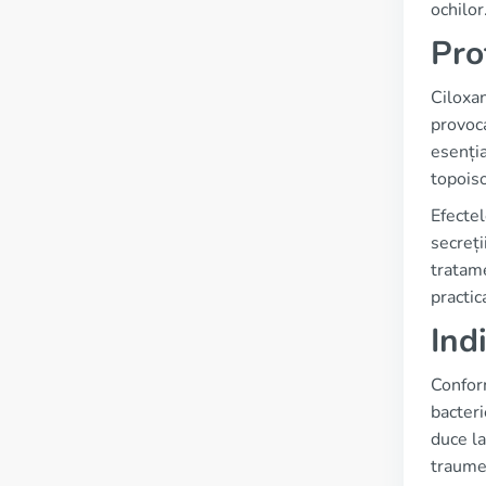
ochilor
Pro
Ciloxan
provoca
esenția
topoiso
Efectel
secreți
tratame
practic
Ind
Conform
bacteri
duce la
traume