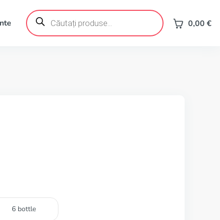
Products
search
ente
0,00
€
6 bottle