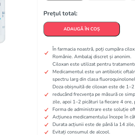
Prețul total:
ADAUGĂ ÎN COȘ
În farmacia noastră, poți cumpăra ciloxa
Românie. Ambalaj discret și anonim.
Ciloxan este utilizat pentru tratamentu
Medicamentul este un antibiotic oftalm
spectru larg din clasa fluoroquinolonel
Doza obișnuită de ciloxan este de 1–2 pi
reducând frecvența pe măsură ce sim
zile, apoi 1–2 picături la fiecare 4 ore,
Forma de administrare este soluție oft
Acțiunea medicamentului începe în câ
Durata acțiunii este de până la 14 zile
Evitați consumul de alcool.