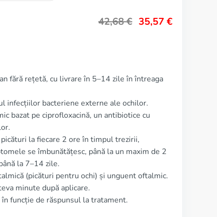
42,68
€
35,57
€
n fără rețetă, cu livrare în 5–14 zile în întreaga
l infecțiilor bacteriene externe ale ochilor.
ic bazat pe ciprofloxacină, un antibiotice cu
or.
cături la fiecare 2 ore în timpul trezirii,
ptomele se îmbunătățesc, până la un maxim de 2
 până la 7–14 zile.
almică (picături pentru ochi) și unguent oftalmic.
teva minute după aplicare.
, în funcție de răspunsul la tratament.