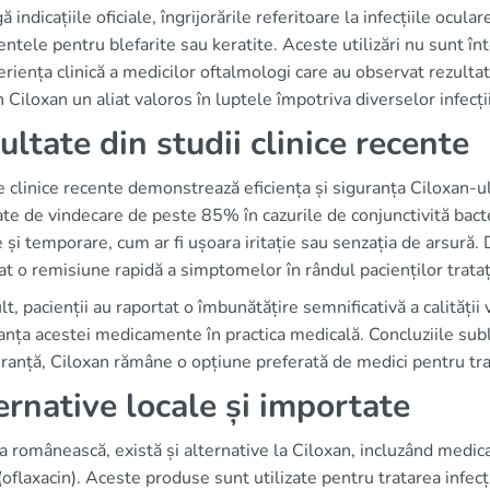
ă indicațiile oficiale, îngrijorările referitoare la infecțiile ocular
ntele pentru blefarite sau keratite. Aceste utilizări nu sunt în
riența clinică a medicilor oftalmologi care au observat rezult
n Ciloxan un aliat valoros în luptele împotriva diverselor infecți
ultate din studii clinice recente
e clinice recente demonstrează eficiența și siguranța Ciloxan-ul
ate de vindecare de peste 85% în cazurile de conjunctivită bact
și temporare, cum ar fi ușoara iritație sau senzația de arsură.
t o remisiune rapidă a simptomelor în rândul pacienților trataț
t, pacienții au raportat o îmbunătățire semnificativă a calității
nța acestei medicamente în practica medicală. Concluziile sublini
ranță, Ciloxan rămâne o opțiune preferată de medici pentru tra
ernative locale și importate
a românească, există și alternative la Ciloxan, incluzând medi
(oflaxacin). Aceste produse sunt utilizate pentru tratarea infecț