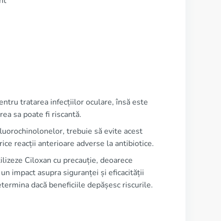
nt
entru tratarea infecțiilor oculare, însă este
rea sa poate fi riscantă.
fluorochinolonelor, trebuie să evite acest
ce reacții anterioare adverse la antibiotice.
tilizeze Ciloxan cu precauție, deoarece
un impact asupra siguranței și eficacității
termina dacă beneficiile depășesc riscurile.