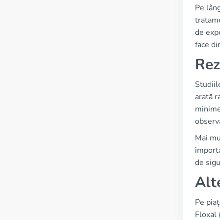
Pe lâng
tratame
de expe
face di
Rez
Studiil
arată r
minime 
observa
Mai mul
importa
de sigu
Alt
Pe piaț
Floxal 