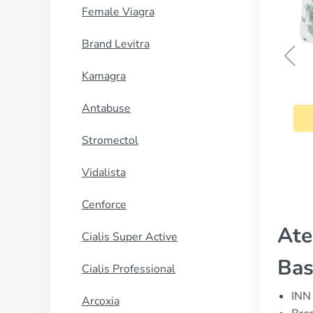
Female Viagra
Brand Levitra
Kamagra
Kamagra
Antabuse
CUMPĂRĂ
Stromectol
Vidalista
Cenforce
Ate
Cialis Super Active
Bas
Cialis Professional
INN 
Arcoxia