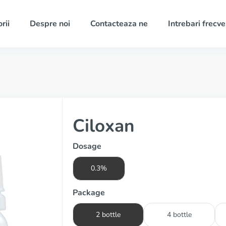
rii
Despre noi
Contacteaza ne
Intrebari frecv
Ciloxan
Dosage
0.3%
Package
2 bottle
4 bottle