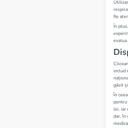
Utiliza
respira
fie ate
În plus
experi
evalua 
Dis
Ciloxan
includ 
națion
găsit ș
În ceea
pentru
lei, ia
dar, în
medicam