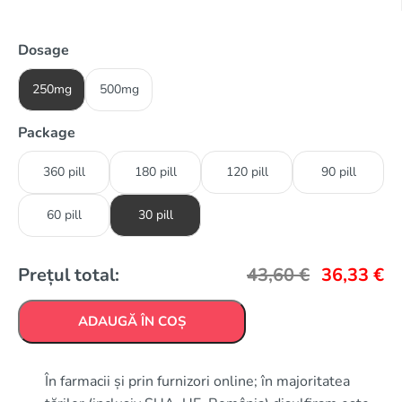
Dosage
250mg
500mg
Package
360 pill
180 pill
120 pill
90 pill
60 pill
30 pill
Prețul total:
43,60
€
36,33
€
ADAUGĂ ÎN COȘ
În farmacii și prin furnizori online; în majoritatea