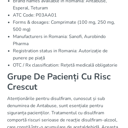
Brand names available in Romania: Antabuse,
Esperal, Teturam
ATC Code: P03AA01
Forms & dosages: Comprimate (100 mg, 250 mg,
500 mg)
Manufacturers in Romania: Sanofi, Aurobindo
Pharma
Registration status in Romania: Autorizație de
punere pe piață
OTC / Rx classification: Rețetă medicală obligatorie
Grupe De Pacienți Cu Risc
Crescut
Atenționările pentru disulfiram, cunoscut și sub
denumirea de Antabuse, sunt esențiale pentru
siguranța pacienților. Tratamentul cu disulfiram
comportă riscuri serioase de reacție disulfiram-alcool,
care constă într-o acumulare de acetaldehidă. Aceasta