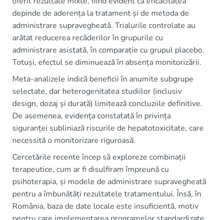
oferit rezultate mixte, fiind evident că eficacitatea
depinde de aderența la tratament și de metoda de
administrare supravegheată. Trialurile controlate au
arătat reducerea recăderilor în grupurile cu
administrare asistată, în comparație cu grupul placebo.
Totuși, efectul se diminuează în absența monitorizării.
Meta-analizele indică beneficii în anumite subgrupe
selectate, dar heterogenitatea studiilor (inclusiv
design, dozaj și durată) limitează concluziile definitive.
De asemenea, evidența constatată în privința
siguranței subliniază riscurile de hepatotoxicitate, care
necessită o monitorizare riguroasă.
Cercetările recente încep să exploreze combinații
terapeutice, cum ar fi disulfiram împreună cu
psihoterapia, și modele de administrare supravegheată
pentru a îmbunătăți rezultatele tratamentului. Însă, în
România, baza de date locale este insuficientă, motiv
pentru care implementarea programelor standardizate