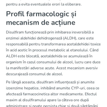
pentru a evita eventualele erori la eliberare.
Profil farmacologic și
mecanism de acțiune
Disulfiram funcționează prin inhibarea ireversibilă a
enzimei aldehidei dehidrogenază (ALDH), care este
responsabilă pentru transformarea acetaldehidei toxice
în acid acetic în procesul metabolic al etanolului. Când
ALDH este blocată, acetaldehida se acumulează în
organism în cazul consumului de alcool, lucru care duce
la manifestări adverse acute. Acest mecanism aversiv
descurajează consumul de alcool.
Pe lângă aceasta, disulfiram influențează și anumite
izoenzime hepatice, inhibând anumite CYP-uri, ceea ce
afectează farmacocinetica altor medicamente. Efectul
maxim al disulfiramului apare la câteva ore după
administrare și poate persista chiar și două săptămâni