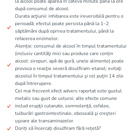
la alcool poate apărea în câteva minute până la ore
după consumul de alcool.
Durata acţiunii: inhibarea este ireversibilă pentru o
perioadă; efectul poate persista până la 1–2
săptămâni după oprirea tratamentului, până la
refacerea enzimelor.
Atenție: consumul de alcool în timpul tratamentului
(inclusiv cantităţi mici sau produse care conțin
alcool: siropuri, apă de gură, unele alimente) poate
provoca o reacţie severă disulfiram‑etanol; evitaţi
alcoolul în timpul tratamentului şi cel puţin 14 zile
după întrerupere.
Cel mai frecvent efect advers raportat este gustul
metalic sau gust de usturoi; alte efecte comune
includ erupţii cutanate, somnolenţă, cefalee,
tulburări gastrointestinale, oboseală şi creşteri
uşoare ale transaminazelor.
Doriți să încercați disulfiram fără rețetă?