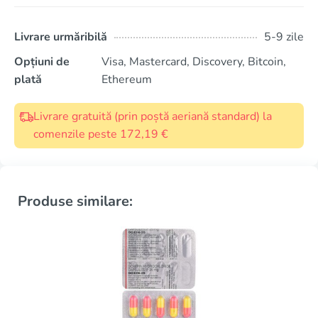
Livrare urmăribilă
5-9 zile
Opțiuni de
Visa, Mastercard, Discovery, Bitcoin,
plată
Ethereum
Livrare gratuită (prin poștă aeriană standard) la
comenzile peste 172,19 €
Produse similare: