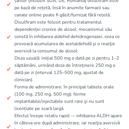
țărilor (inclusiv SUA, UE, România) disulfiram este
pe bază de rețetă, însă în anumite farmacii sau
canale online poate fi găsit/furnizat fără rețetă.
Disulfiram este folosit pentru tratamentul
dependenței cronice de alcool; mecanismul său
constă în inhibarea aldehid dehidrogenazei, ceea ce
provoacă acumularea de acetaldehidă şi o reacţie
aversivă la consumul de alcool.
Doza uzuală: inițial 500 mg o dată pe zi pentru 1–2
săptămâni, urmând doza de întreținere 250 mg o
dată pe zi (interval 125–500 mg, ajustat de
clinician).
Forma de administrare: în principal tablete orale
(100 mg, 250 mg, 500 mg); forme
implantabile/injectabile sunt rare şi nu sunt
licențiate pe scară largă.
Efectul începe relativ rapid — inhibarea ALDH apare
în câteva ore după administrare, iar reacţia aversivă