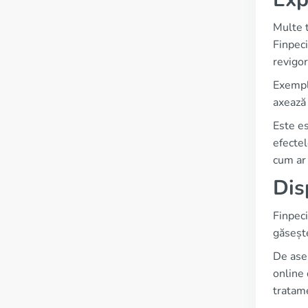
Multe t
Finpeci
revigor
Exemple
axează 
Este es
efectel
cum ar 
Dis
Finpeci
găsește
De asem
online 
tratame