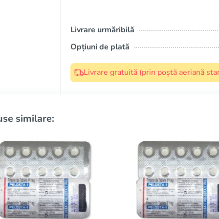
Livrare urmăribilă
Opțiuni de plată
Livrare gratuită (prin poștă aeriană s
se similare: