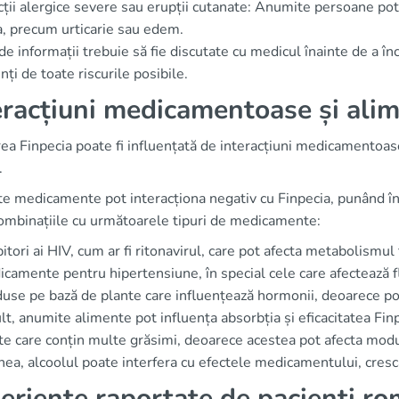
ții alergice severe sau erupții cutanate: Anumite persoane pot 
a, precum urticarie sau edem.
de informații trebuie să fie discutate cu medicul înainte de a î
nți de toate riscurile posibile.
eracțiuni medicamentoase și ali
rea Finpecia poate fi influențată de interacțiuni medicamentoas
.
 medicamente pot interacționa negativ cu Finpecia, punând în 
combinațiile cu următoarele tipuri de medicamente:
bitori ai HIV, cum ar fi ritonavirul, care pot afecta metabolismul 
camente pentru hipertensiune, în special cele care afectează f
use pe bază de plante care influențează hormonii, deoarece po
t, anumite alimente pot influența absorbția și eficacitatea Fin
te care conțin multe grăsimi, deoarece acestea pot afecta mod
a, alcoolul poate interfera cu efectele medicamentului, crescâ
eriențe raportate de pacienți ro