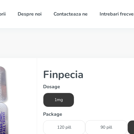
rii
Despre noi
Contacteaza ne
Intrebari frecv
Finpecia
Dosage
1mg
Package
120 pill
90 pill