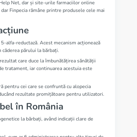
elp Net, dar și site-urile farmaciilor online
, dar Finpecia rămâne printre produsele cele mai
acțiune
 de 5-alfa-reductază. Acest mecanism acționează
 căderea părului la bărbați.
rezultat care duce la îmbunătățirea sănătății
 de tratament, iar continuarea acestuia este
ră pentru cei care se confruntă cu alopecia
aducând rezultate promițătoare pentru utilizatori.
label în România
netice la bărbați, având indicații clare de