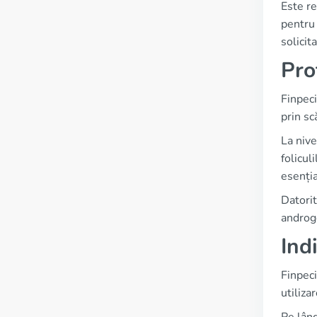
Este re
pentru 
solicita
Pro
Finpeci
prin sc
La nive
folicul
esenția
Datorit
androge
Ind
Finpeci
utilizar