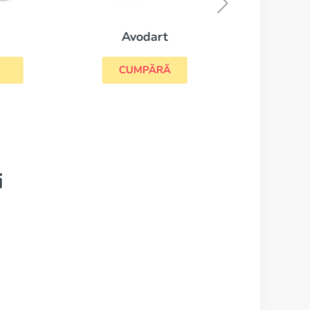
Avodart
CUMPĂRĂ
i