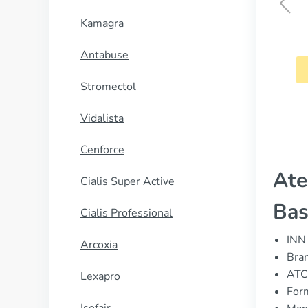
Kamagra
Proscar
Antabuse
CUMPĂRĂ
Stromectol
Vidalista
Cenforce
Ate
Cialis Super Active
Bas
Cialis Professional
INN 
Arcoxia
Bran
ATC
Lexapro
For