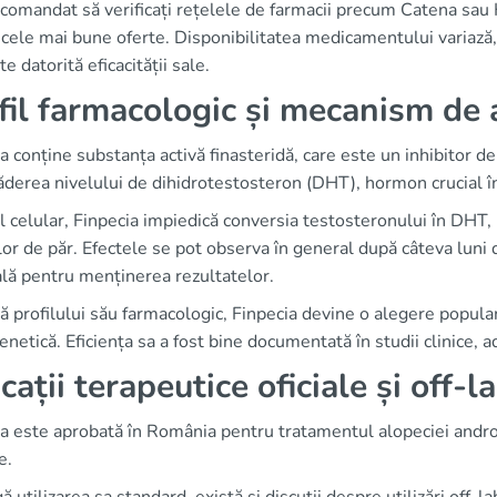
comandat să verificați rețelele de farmacii precum Catena sau H
cele mai bune oferte. Disponibilitatea medicamentului variază
te datorită eficacității sale.
fil farmacologic și mecanism de 
a conține substanța activă finasteridă, care este un inhibitor
ăderea nivelului de dihidrotestosteron (DHT), hormon crucial în
l celular, Finpecia impiedică conversia testosteronului în DHT, 
ilor de păr. Efectele se pot observa în general după câteva luni
lă pentru menținerea rezultatelor.
ă profilului său farmacologic, Finpecia devine o alegere popula
netică. Eficiența sa a fost bine documentată în studii clinice, 
icații terapeutice oficiale și off-
a este aprobată în România pentru tratamentul alopeciei androge
e.