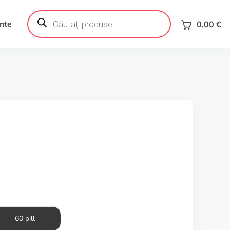
Products
search
ente
0,00
€
60 pill