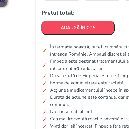
Prețul total:
ADAUGĂ ÎN COȘ
În farmacia noastră, puteți cumpăra Finp
întreaga Românie. Ambalaj discret și 
Finpecia este destinat tratamentului 
inhibitor al 5α-reductazei.
Doza uzuală de Finpecia este de 1 mg 
Forma de administrare este tabletă.
Acțiunea medicamentului începe în apr
Durata de acțiune este continuă, dar e
continuă.
Nu consumați alcool.
Cea mai frecventă reacție adversă este 
V-ați dori să încercați Finpecia fără reț