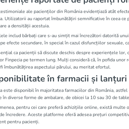
estimoniale ale pacienților din România evidențiază atât efectele
a. Utilizatorii au raportat îmbunătățiri semnificative în ceea ce p
are a densității acestuia.
le includ bărbați care s-au simțit mai încrezători datorită unui
pe efecte secundare, în special în cazul disfuncțiilor sexuale, car
ențial ca pacienții să discute deschis despre experiențele lor, 
or Finpecia pe termen lung. Mulți consideră că, în pofida unor re
fi îmbunătățirea aspectului părului, au meritat efortul.
ponibilitate în farmacii și lanțur
a este disponibil în majoritatea farmaciilor din România, astfel
 în diverse forme de ambalare, de obicei la 10 sau 30 de table
enea, pentru cei care preferă achizițiile online, există multe 
de încredere. Aceste platforme oferă adesea prețuri competitive 
nt pentru pacienți.