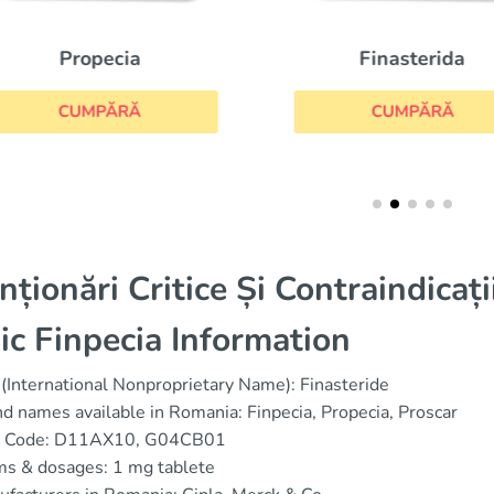
Propecia
Finasterida
CUMPĂRĂ
CUMPĂRĂ
nționări Critice Și Contraindicați
ic Finpecia Information
(International Nonproprietary Name): Finasteride
d names available in Romania: Finpecia, Propecia, Proscar
 Code: D11AX10, G04CB01
ms & dosages: 1 mg tablete