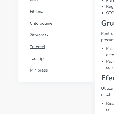
Isofair
Manu
Regi
Fildena
OTC 
Gru
Chloroquine
Pentru 
Zithromax
precum
Trileptal
Paci
este
Tadacip
Paci
supl
Minipress
Efe
Utiliza
notabi
Risc
cres