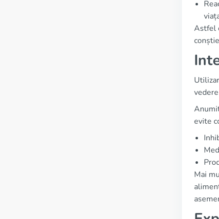
Reac
viaț
Astfel 
conștie
Int
Utiliza
vedere
Anumite
evite 
Inhi
Medi
Prod
Mai mul
alimen
asemene
Exp