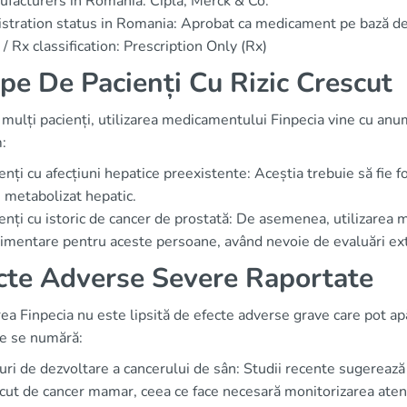
facturers in Romania: Cipla, Merck & Co.
stration status in Romania: Aprobat ca medicament pe bază de
/ Rx classification: Prescription Only (Rx)
pe De Pacienți Cu Rizic Crescut
mulți pacienți, utilizarea medicamentului Finpecia vine cu anumi
:
enți cu afecțiuni hepatice preexistente: Aceștia trebuie să fie 
 metabolizat hepatic.
enți cu istoric de cancer de prostată: De asemenea, utilizarea
imentare pentru aceste persoane, având nevoie de evaluări exti
cte Adverse Severe Raportate
rea Finpecia nu este lipsită de efecte adverse grave care pot apă
le se numără:
uri de dezvoltare a cancerului de sân: Studii recente sugerează 
cut de cancer mamar, ceea ce face necesară monitorizarea aten