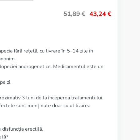
51,89
€
43,24
€
ecia fără rețetă, cu livrare în 5–14 zile în
anonim.
alopeciei androgenetice. Medicamentul este un
pe zi.
oximativ 3 luni de la începerea tratamentului.
fectele sunt menținute doar cu utilizarea
disfuncția erectilă.
etă?