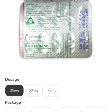
Dosage
25mg
50mg
75mg
Package