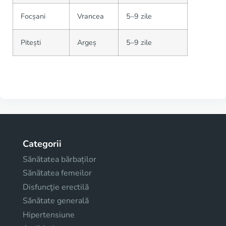
Focșani
Vrancea
5–9 zile
Pitești
Argeș
5–9 zile
Categorii
Sănătatea bărbaților
Sănătatea femeilor
Disfuncţie erectilă
Sănătate generală
Hipertensiune