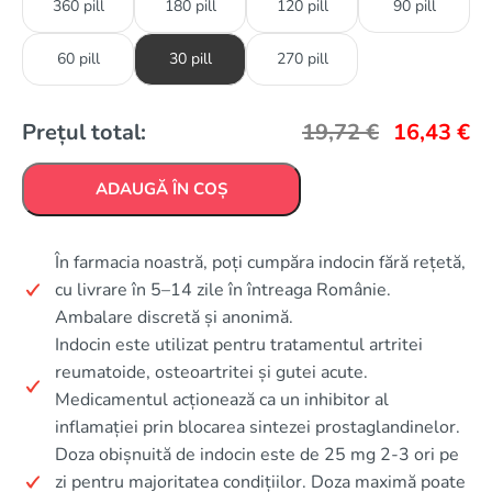
360 pill
180 pill
120 pill
90 pill
60 pill
30 pill
270 pill
Prețul total:
19,72
€
16,43
€
ADAUGĂ ÎN COȘ
În farmacia noastră, poți cumpăra indocin fără rețetă,
cu livrare în 5–14 zile în întreaga Românie.
Ambalare discretă și anonimă.
Indocin este utilizat pentru tratamentul artritei
reumatoide, osteoartritei și gutei acute.
Medicamentul acționează ca un inhibitor al
inflamației prin blocarea sintezei prostaglandinelor.
Doza obișnuită de indocin este de 25 mg 2-3 ori pe
zi pentru majoritatea condițiilor. Doza maximă poate