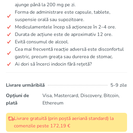
ajunge până la 200 mg pe zi.
Forma de administrare este capsule, tablete,
suspensie orală sau supozitoare.
Mediculamentele încep să acționeze în 2–4 ore.
Durata de acțiune este de aproximativ 12 ore.
Evită consumul de alcool.
Cea mai frecventă reacție adversă este disconfortul
gastric, precum greața sau durerea de stomac.
Ai dori să încerci indocin fără rețetă?
Livrare urmăribilă
5-9 zile
Opțiuni de
Visa, Mastercard, Discovery, Bitcoin,
plată
Ethereum
Livrare gratuită (prin poștă aeriană standard) la
comenzile peste 172,19 €