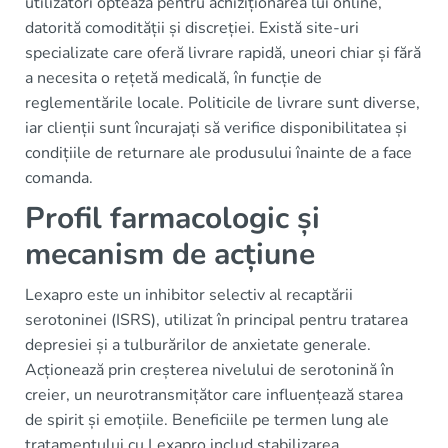
utilizatori optează pentru achiziționarea lui online,
datorită comodității și discreției. Există site-uri
specializate care oferă livrare rapidă, uneori chiar și fără
a necesita o rețetă medicală, în funcție de
reglementările locale. Politicile de livrare sunt diverse,
iar clienții sunt încurajați să verifice disponibilitatea și
condițiile de returnare ale produsului înainte de a face
comanda.
Profil farmacologic și
mecanism de acțiune
Lexapro este un inhibitor selectiv al recaptării
serotoninei (ISRS), utilizat în principal pentru tratarea
depresiei și a tulburărilor de anxietate generale.
Acționează prin creșterea nivelului de serotonină în
creier, un neurotransmițător care influențează starea
de spirit și emoțiile. Beneficiile pe termen lung ale
tratamentului cu Lexapro includ stabilizarea