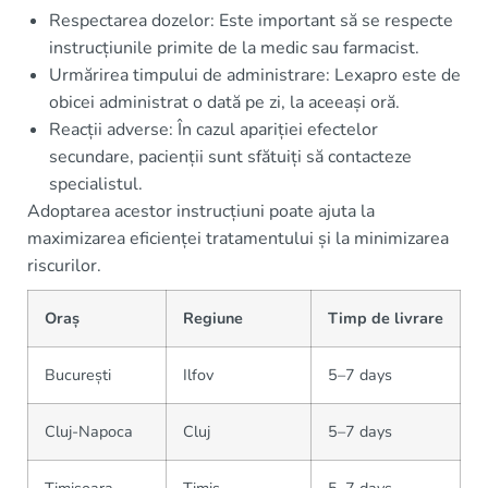
Respectarea dozelor: Este important să se respecte
instrucțiunile primite de la medic sau farmacist.
Urmărirea timpului de administrare: Lexapro este de
obicei administrat o dată pe zi, la aceeași oră.
Reacții adverse: În cazul apariției efectelor
secundare, pacienții sunt sfătuiți să contacteze
specialistul.
Adoptarea acestor instrucțiuni poate ajuta la
maximizarea eficienței tratamentului și la minimizarea
riscurilor.
Oraș
Regiune
Timp de livrare
București
Ilfov
5–7 days
Cluj-Napoca
Cluj
5–7 days
Timișoara
Timiș
5–7 days