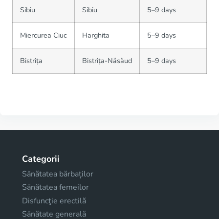
Sibiu
Sibiu
5–9 days
Miercurea Ciuc
Harghita
5–9 days
Bistrița
Bistrița-Năsăud
5–9 days
Categorii
Sănătatea bărbaților
Sănătatea femeilor
Disfuncţie erectilă
Sănătate generală