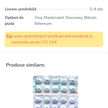
Livrare urmăribilă
5-9 zile
Opțiuni de
Visa, Mastercard, Discovery, Bitcoin,
plată
Ethereum
Livrare gratuită (prin poștă aeriană standard) la
comenzile peste 172,19 €
Produse similare: