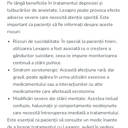
Pe lângă beneficiile în tratamentul depresiei și
tulburărilor de anxietate, Lexapro poate provoca efecte
adverse severe care necesită atenție sporită. Este
important ca pacienții să fie informați despre aceste
riscuri:
Riscuri de suicidalitate: În special la pacienții tineri,
utilizarea Lexapro a fost asociată cu o creștere a
gândurilor suicidare, ceea ce impune monitorizarea
continuă a stării psihice.
Sindrom serotonergic: Această afecțiune rară, dar
gravă, poate apărea în urma utilizării excesive a
medicamentului sau a interacțiunilor cu alte
medicamente care afectează serotonina.
Modificări severe ale stării mentale: Acestea includ
confuzie, halucinații și comportamente neobișnuite
care necesită întreruperea imediată a tratamentului.
Este esențial ca pacienții să consulte un medic înainte
de a începe tratamentul cu Lexapro, având în vedere