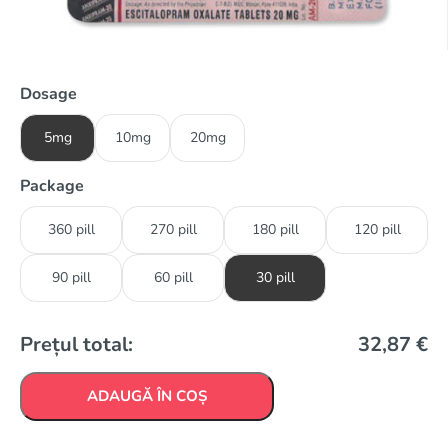
Dosage
5mg
10mg
20mg
Package
360 pill
270 pill
180 pill
120 pill
90 pill
60 pill
30 pill
Prețul total:
32,87
€
ADAUGĂ ÎN COȘ