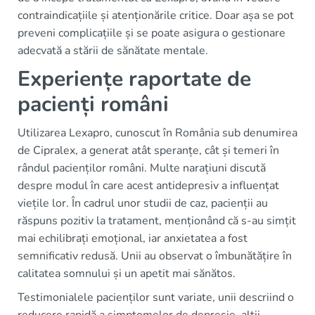
contraindicațiile și atenționările critice. Doar așa se pot
preveni complicațiile și se poate asigura o gestionare
adecvată a stării de sănătate mentale.
Experiențe raportate de
pacienți români
Utilizarea Lexapro, cunoscut în România sub denumirea
de Cipralex, a generat atât speranțe, cât și temeri în
rândul pacienților români. Multe narațiuni discută
despre modul în care acest antidepresiv a influențat
viețile lor. În cadrul unor studii de caz, pacienții au
răspuns pozitiv la tratament, menționând că s-au simțit
mai echilibrați emoțional, iar anxietatea a fost
semnificativ redusă. Unii au observat o îmbunătățire în
calitatea somnului și un apetit mai sănătos.
Testimonialele pacienților sunt variate, unii descriind o
reducere rapidă a simptomelor de depresie, alții