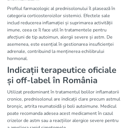
Profilul farmacologic al prednisolonului îl plasează în
categoria corticosteroizilor sistemici. Efectele sale
includ reducerea inflamației și suprimarea activității
imune, ceea ce îl face util în tratamentele pentru
afecțiuni de tip autoimun, alergii severe și astm. De
asemenea, este esențial în gestionarea insuficienței
adrenale, contribuind la menținerea echilibrului
hormonal.
Indicații terapeutice oficiale
și off-label în România
Utilizat predominant în tratamentul bolilor inflamatorii
cronice, prednisolonul are indicații clare precum astmul
bronșic, artrita reumatoidă și boli autoimune. Medicul
poate recomanda adesea acest medicament în cazul
crizelor de astm sau a reacțiilor alergice severe pentru
a ameliora rapid simptomele.