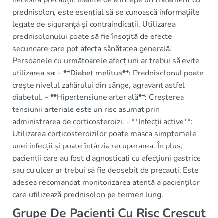
necesită precauții. Înainte de a începe un tratament cu
prednisolon, este esențial să se cunoască informațiile
legate de siguranță și contraindicații. Utilizarea
prednisolonului poate să fie însoțită de efecte
secundare care pot afecta sănătatea generală.
Persoanele cu următoarele afecțiuni ar trebui să evite
utilizarea sa: - **Diabet melitus**: Prednisolonul poate
crește nivelul zahărului din sânge, agravant astfel
diabetul. - **Hipertensiune arterială**: Creșterea
tensiunii arteriale este un risc asumat prin
administrarea de corticosteroizi. - **Infecții active**:
Utilizarea corticosteroizilor poate masca simptomele
unei infecții și poate întârzia recuperarea. În plus,
pacienții care au fost diagnosticați cu afecțiuni gastrice
sau cu ulcer ar trebui să fie deosebit de precauți. Este
adesea recomandat monitorizarea atentă a pacienților
care utilizează prednisolon pe termen lung.
Grupe De Pacienți Cu Risc Crescut