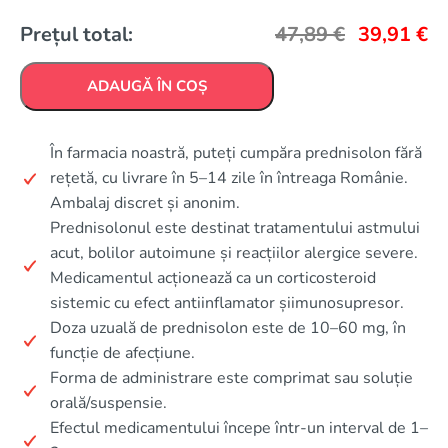
Prețul total:
47,89
€
39,91
€
ADAUGĂ ÎN COȘ
În farmacia noastră, puteți cumpăra prednisolon fără
rețetă, cu livrare în 5–14 zile în întreaga Românie.
Ambalaj discret și anonim.
Prednisolonul este destinat tratamentului astmului
acut, bolilor autoimune și reacțiilor alergice severe.
Medicamentul acționează ca un corticosteroid
sistemic cu efect antiinflamator șiimunosupresor.
Doza uzuală de prednisolon este de 10–60 mg, în
funcție de afecțiune.
Forma de administrare este comprimat sau soluție
orală/suspensie.
Efectul medicamentului începe într-un interval de 1–