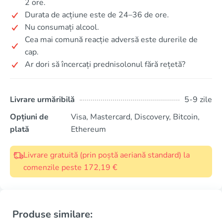
2 ore.
Durata de acțiune este de 24–36 de ore.
Nu consumați alcool.
Cea mai comună reacție adversă este durerile de
cap.
Ar dori să încercați prednisolonul fără rețetă?
Livrare urmăribilă
5-9 zile
Opțiuni de
Visa, Mastercard, Discovery, Bitcoin,
plată
Ethereum
Livrare gratuită (prin poștă aeriană standard) la
comenzile peste 172,19 €
Produse similare: