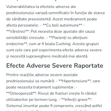
Vulnerabilitatea la efectele adverse ale
prednisolonului variază semnificativ în funcție de starea
de sănătate preexistentă. Acest medicament poate
afecta persoanele: - **Cu boli autoimune** -
**Vârstnici**: Pot necesita doze ajustate din cauza
sensibilității crescute. - **Pacienți cu afecțiuni
endocrine**, cum ar fi boala Cushing. Aceste grupuri
sunt cele care pot experimenta efecte adverse severe
și necesită supraveghere medicală mai atentă.
Efecte Adverse Severe Raportate
Printre reacțiile adverse severe asociate
prednisolonului se numără: - **Hipertensiune**, care
poate necesita tratament suplimentar. -
**Osteoporoză**: Riscul de fracturi crește în rândul
utilizatorilor pe termen lung. - **Infecții grave**:
Sistemul imunitar poate fi compromis, crescând astfel