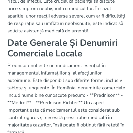
riscul de infecții. Este crucial ca pacienții să discute
orice simptom neobișnuit cu medicul lor. În cazul
apariției unor reacții adverse severe, cum ar fi dificultăți
de respirație sau umflături neobișnuite, este indicat să
solicite asistență medicală de urgență.
Date Generale Și Denumiri
Comerciale Locale
Prednisolonul este un medicament esențial în
managementul inflamațiilor și al afecțiunilor
autoimune. Este disponibil sub diferite forme, inclusiv
tablete și unguente. În România, denumirile comerciale
includ nume bine cunoscute precum: - **Prednison** -
**Medrol** - **Prednison Richter** Un aspect
important este că medicamentul este considerat sub
control riguros și necesită prescripție medicală în
majoritatea cazurilor, însă poate fi obținut fără rețetă în
farmacii.