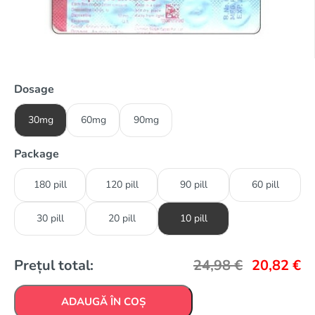
Dosage
30mg
60mg
90mg
Package
180 pill
120 pill
90 pill
60 pill
30 pill
20 pill
10 pill
Prețul total:
24,98
€
20,82
€
ADAUGĂ ÎN COȘ