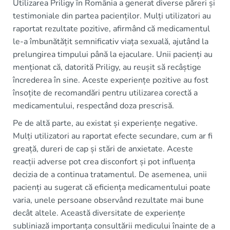
Utilizarea Priligy în România a generat diverse păreri și
testimoniale din partea pacienților. Mulți utilizatori au
raportat rezultate pozitive, afirmând că medicamentul
le-a îmbunătățit semnificativ viața sexuală, ajutând la
prelungirea timpului până la ejaculare. Unii pacienți au
menționat că, datorită Priligy, au reușit să recâștige
încrederea în sine. Aceste experiențe pozitive au fost
însoțite de recomandări pentru utilizarea corectă a
medicamentului, respectând doza prescrisă.
Pe de altă parte, au existat și experiențe negative.
Mulți utilizatori au raportat efecte secundare, cum ar fi
greață, dureri de cap și stări de anxietate. Aceste
reacții adverse pot crea disconfort și pot influența
decizia de a continua tratamentul. De asemenea, unii
pacienți au sugerat că eficiența medicamentului poate
varia, unele persoane observând rezultate mai bune
decât altele. Această diversitate de experiențe
subliniază importanța consultării medicului înainte de a