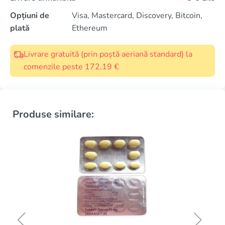
Opțiuni de
Visa, Mastercard, Discovery, Bitcoin,
plată
Ethereum
Livrare gratuită (prin poștă aeriană standard) la
comenzile peste 172,19 €
Produse similare: