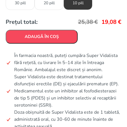
30 pill
20 pill
10 pill
Prețul total:
25,38
€
19,08
€
ADAUGĂ ÎN COȘ
În farmacia noastră, puteți cumpăra Super Vidalista
fără rețetă, cu livrare în 5–14 zile în întreaga
Românie. Ambalajul este discret și anonim.
Super Vidalista este destinat tratamentului
disfuncției erectile (DE) și ejaculării premature (EP).
Medicamentul este un inhibitor al fosfodiesterazei
de tip 5 (PDE5) și un inhibitor selectiv al recaptării
serotoninei (SSRI).
Doza obișnuită de Super Vidalista este de 1 tabletă,
administrată oral, cu 30-60 de minute înainte de
activitatea sexuală.