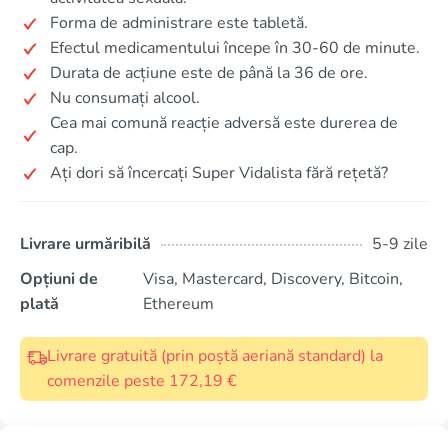
Forma de administrare este tabletă.
Efectul medicamentului începe în 30-60 de minute.
Durata de acțiune este de până la 36 de ore.
Nu consumați alcool.
Cea mai comună reacție adversă este durerea de
cap.
Ați dori să încercați Super Vidalista fără rețetă?
Livrare urmăribilă
5-9 zile
Opțiuni de
Visa, Mastercard, Discovery, Bitcoin,
plată
Ethereum
Livrare gratuită (prin poștă aeriană standard) la
comenzile peste 172,19 €