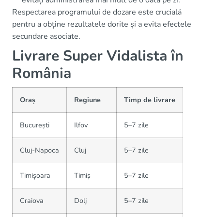
evitați administrarea mai mult de o dată pe zi.
Respectarea programului de dozare este crucială
pentru a obține rezultatele dorite și a evita efectele
secundare asociate.
Livrare Super Vidalista în
România
Oraș
Regiune
Timp de livrare
București
Ilfov
5–7 zile
Cluj-Napoca
Cluj
5–7 zile
Timișoara
Timiș
5–7 zile
Craiova
Dolj
5–7 zile