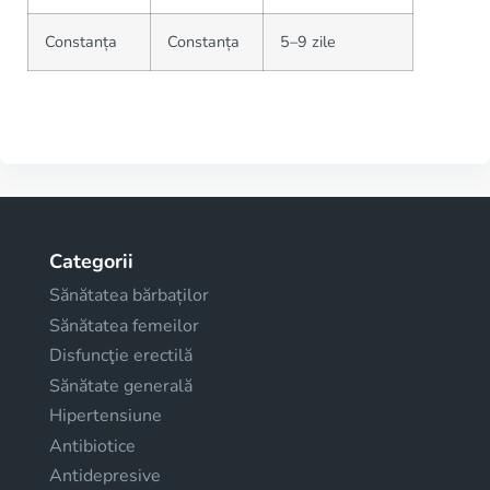
Constanța
Constanța
5–9 zile
Categorii
Sănătatea bărbaților
Sănătatea femeilor
Disfuncţie erectilă
Sănătate generală
Hipertensiune
Antibiotice
Antidepresive