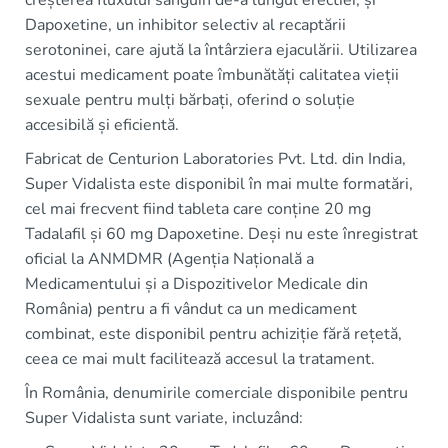
creșterea fluxului sanguin de-a lungul erectiei, și
Dapoxetine, un inhibitor selectiv al recaptării
serotoninei, care ajută la întârziera ejaculării. Utilizarea
acestui medicament poate îmbunătăți calitatea vieții
sexuale pentru mulți bărbați, oferind o soluție
accesibilă și eficientă.
Fabricat de Centurion Laboratories Pvt. Ltd. din India,
Super Vidalista este disponibil în mai multe formatări,
cel mai frecvent fiind tableta care conține 20 mg
Tadalafil și 60 mg Dapoxetine. Deși nu este înregistrat
oficial la ANMDMR (Agenția Națională a
Medicamentului și a Dispozitivelor Medicale din
România) pentru a fi vândut ca un medicament
combinat, este disponibil pentru achiziție fără rețetă,
ceea ce mai mult facilitează accesul la tratament.
În România, denumirile comerciale disponibile pentru
Super Vidalista sunt variate, incluzând: