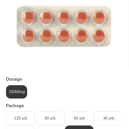
Dosage
20/60mg
Package
120 pill
90 pill
60 pill
40 pill