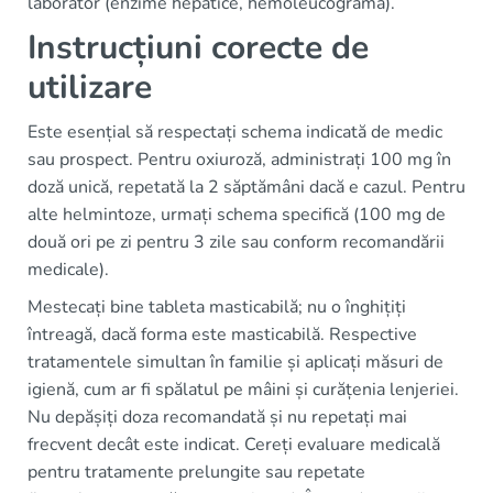
laborator (enzime hepatice, hemoleucogramă).
Instrucțiuni corecte de
utilizare
Este esențial să respectați schema indicată de medic
sau prospect. Pentru oxiuroză, administrați 100 mg în
doză unică, repetată la 2 săptămâni dacă e cazul. Pentru
alte helmintoze, urmați schema specifică (100 mg de
două ori pe zi pentru 3 zile sau conform recomandării
medicale).
Mestecați bine tableta masticabilă; nu o înghițiți
întreagă, dacă forma este masticabilă. Respective
tratamentele simultan în familie și aplicați măsuri de
igienă, cum ar fi spălatul pe mâini și curățenia lenjeriei.
Nu depășiți doza recomandată și nu repetați mai
frecvent decât este indicat. Cereți evaluare medicală
pentru tratamente prelungite sau repetate