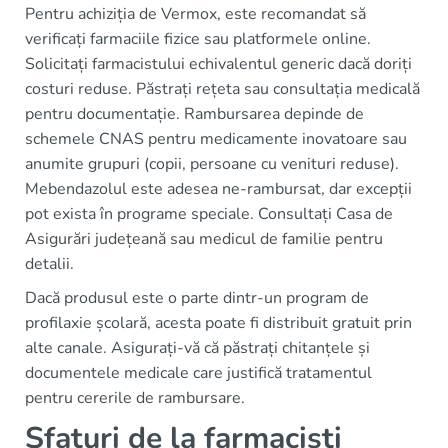
Pentru achiziția de Vermox, este recomandat să
verificați farmaciile fizice sau platformele online.
Solicitați farmacistului echivalentul generic dacă doriți
costuri reduse. Păstrați rețeta sau consultația medicală
pentru documentație. Rambursarea depinde de
schemele CNAS pentru medicamente inovatoare sau
anumite grupuri (copii, persoane cu venituri reduse).
Mebendazolul este adesea ne-rambursat, dar excepții
pot exista în programe speciale. Consultați Casa de
Asigurări județeană sau medicul de familie pentru
detalii.
Dacă produsul este o parte dintr-un program de
profilaxie școlară, acesta poate fi distribuit gratuit prin
alte canale. Asigurați-vă că păstrați chitanțele și
documentele medicale care justifică tratamentul
pentru cererile de rambursare.
Sfaturi de la farmaciști