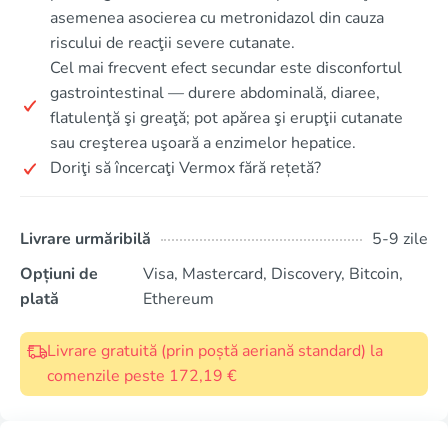
asemenea asocierea cu metronidazol din cauza
riscului de reacţii severe cutanate.
Cel mai frecvent efect secundar este disconfortul
gastrointestinal — durere abdominală, diaree,
flatulenţă şi greaţă; pot apărea şi erupţii cutanate
sau creşterea uşoară a enzimelor hepatice.
Doriţi să încercaţi Vermox fără rețetă?
Livrare urmăribilă
5-9 zile
Opțiuni de
Visa, Mastercard, Discovery, Bitcoin,
plată
Ethereum
Livrare gratuită (prin poștă aeriană standard) la
comenzile peste 172,19 €