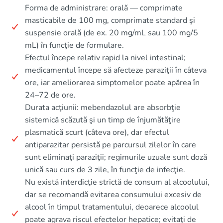
Forma de administrare: orală — comprimate
masticabile de 100 mg, comprimate standard şi
suspensie orală (de ex. 20 mg/mL sau 100 mg/5
mL) în funcţie de formulare.
Efectul începe relativ rapid la nivel intestinal;
medicamentul începe să afecteze paraziţii în câteva
ore, iar ameliorarea simptomelor poate apărea în
24–72 de ore.
Durata acţiunii: mebendazolul are absorbţie
sistemică scăzută şi un timp de înjumătăţire
plasmatică scurt (câteva ore), dar efectul
antiparazitar persistă pe parcursul zilelor în care
sunt eliminaţi paraziţii; regimurile uzuale sunt doză
unică sau curs de 3 zile, în funcţie de infecţie.
Nu există interdicţie strictă de consum al alcoolului,
dar se recomandă evitarea consumului excesiv de
alcool în timpul tratamentului, deoarece alcoolul
poate agrava riscul efectelor hepatice; evitaţi de