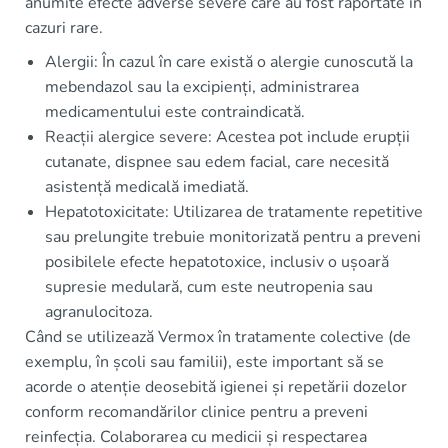
anumite efecte adverse severe care au fost raportate în
cazuri rare.
Alergii: În cazul în care există o alergie cunoscută la
mebendazol sau la excipienți, administrarea
medicamentului este contraindicată.
Reacții alergice severe: Acestea pot include erupții
cutanate, dispnee sau edem facial, care necesită
asistență medicală imediată.
Hepatotoxicitate: Utilizarea de tratamente repetitive
sau prelungite trebuie monitorizată pentru a preveni
posibilele efecte hepatotoxice, inclusiv o ușoară
supresie medulară, cum este neutropenia sau
agranulocitoza.
Când se utilizează Vermox în tratamente colective (de
exemplu, în școli sau familii), este important să se
acorde o atenție deosebită igienei și repetării dozelor
conform recomandărilor clinice pentru a preveni
reinfecția. Colaborarea cu medicii și respectarea