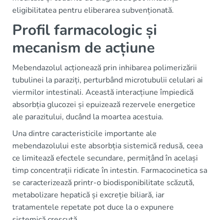
eligibilitatea pentru eliberarea subvenționată.
Profil farmacologic și
mecanism de acțiune
Mebendazolul acționează prin inhibarea polimerizării
tubulinei la paraziți, perturbând microtubulii celulari ai
viermilor intestinali. Această interacțiune împiedică
absorbția glucozei și epuizează rezervele energetice
ale parazitului, ducând la moartea acestuia.
Una dintre caracteristicile importante ale
mebendazolului este absorbția sistemică redusă, ceea
ce limitează efectele secundare, permițând în același
timp concentrații ridicate în intestin. Farmacocinetica sa
se caracterizează printr-o biodisponibilitate scăzută,
metabolizare hepatică și excreție biliară, iar
tratamentele repetate pot duce la o expunere
sistemică crescută.