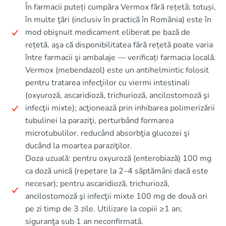
În farmacii puteți cumpăra Vermox fără rețetă; totuși,
în multe ţări (inclusiv în practică în România) este în
mod obişnuit medicament eliberat pe bază de
rețetă, aşa că disponibilitatea fără rețetă poate varia
între farmacii şi ambalaje — verificați farmacia locală.
Vermox (mebendazol) este un antihelmintic folosit
pentru tratarea infecţiilor cu viermi intestinali
(oxyuroză, ascaridioză, trichurioză, ancilostomoză şi
infecţii mixte); acţionează prin inhibarea polimerizării
tubulinei la paraziţi, perturbând formarea
microtubulilor, reducând absorbţia glucozei şi
ducând la moartea paraziţilor.
Doza uzuală: pentru oxyuroză (enterobiază) 100 mg
ca doză unică (repetare la 2–4 săptămâni dacă este
necesar); pentru ascaridioză, trichurioză,
ancilostomoză şi infecţii mixte 100 mg de două ori
pe zi timp de 3 zile. Utilizare la copiii ≥1 an;
siguranţa sub 1 an neconfirmată.