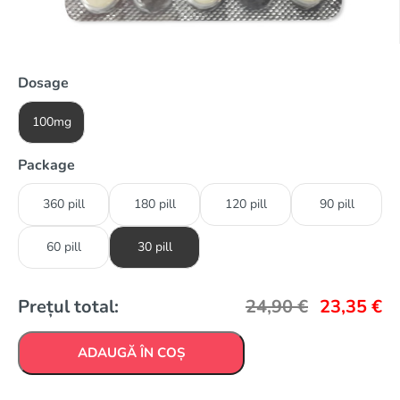
Dosage
100mg
Package
360 pill
180 pill
120 pill
90 pill
60 pill
30 pill
Prețul total:
24,90
€
23,35
€
ADAUGĂ ÎN COȘ