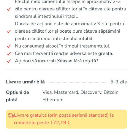
Efectul medicamentului începe în aproximativ 2-3
zile pentru diareea călătorilor și în câteva zile pentru
sindromul intestinului iritabil.
Durata de acțiune este de aproximativ 3 zile pentru
diareea călătorilor și poate dura câteva săptămâni
pentru sindromul intestinului iritabil.
Nu consumați alcool în timpul tratamentului.
Cea mai frecventă reacție adversă este greața.
Ați dori să încercați Xifaxan fără rețetă?
Livrare urmăribilă
5-9 zile
Opțiuni de
Visa, Mastercard, Discovery, Bitcoin,
plată
Ethereum
Livrare gratuită (prin poștă aeriană standard) la
comenzile peste 172,19 €