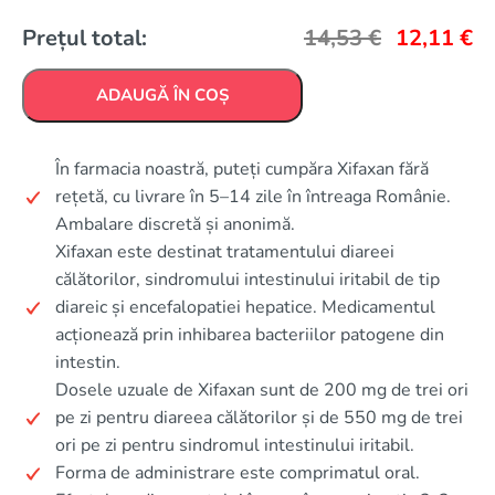
Prețul total:
14,53
€
12,11
€
ADAUGĂ ÎN COȘ
În farmacia noastră, puteți cumpăra Xifaxan fără
rețetă, cu livrare în 5–14 zile în întreaga Românie.
Ambalare discretă și anonimă.
Xifaxan este destinat tratamentului diareei
călătorilor, sindromului intestinului iritabil de tip
diareic și encefalopatiei hepatice. Medicamentul
acționează prin inhibarea bacteriilor patogene din
intestin.
Dosele uzuale de Xifaxan sunt de 200 mg de trei ori
pe zi pentru diareea călătorilor și de 550 mg de trei
ori pe zi pentru sindromul intestinului iritabil.
Forma de administrare este comprimatul oral.