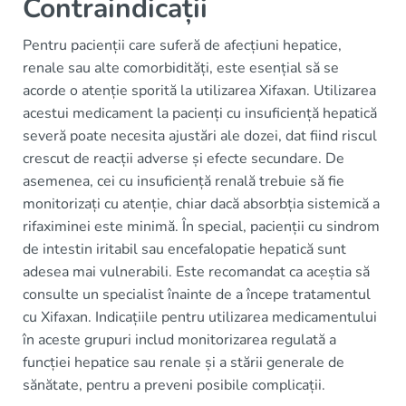
Contraindicații
Pentru pacienții care suferă de afecțiuni hepatice,
renale sau alte comorbidități, este esențial să se
acorde o atenție sporită la utilizarea Xifaxan. Utilizarea
acestui medicament la pacienți cu insuficiență hepatică
severă poate necesita ajustări ale dozei, dat fiind riscul
crescut de reacții adverse și efecte secundare. De
asemenea, cei cu insuficiență renală trebuie să fie
monitorizați cu atenție, chiar dacă absorbția sistemică a
rifaximinei este minimă. În special, pacienții cu sindrom
de intestin iritabil sau encefalopatie hepatică sunt
adesea mai vulnerabili. Este recomandat ca aceștia să
consulte un specialist înainte de a începe tratamentul
cu Xifaxan. Indicațiile pentru utilizarea medicamentului
în aceste grupuri includ monitorizarea regulată a
funcției hepatice sau renale și a stării generale de
sănătate, pentru a preveni posibile complicații.