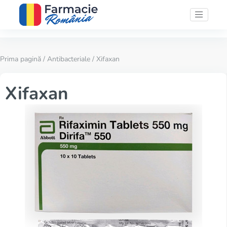
Prima pagină
/
Antibacteriale
/ Xifaxan
Xifaxan