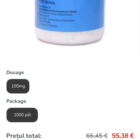
Dosage
100mg
Package
1000 pill
Prețul total:
66,45
€
55,38
€