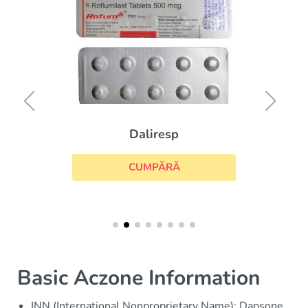
Daliresp
CUMPĂRĂ
Basic Aczone Information
INN (International Nonproprietary Name): Dapsone