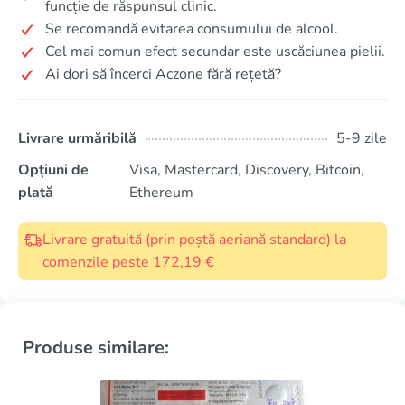
funcție de răspunsul clinic.
Se recomandă evitarea consumului de alcool.
Cel mai comun efect secundar este uscăciunea pielii.
Ai dori să încerci Aczone fără rețetă?
Livrare urmăribilă
5-9 zile
Opțiuni de
Visa, Mastercard, Discovery, Bitcoin,
plată
Ethereum
Livrare gratuită (prin poștă aeriană standard) la
comenzile peste 172,19 €
Produse similare: