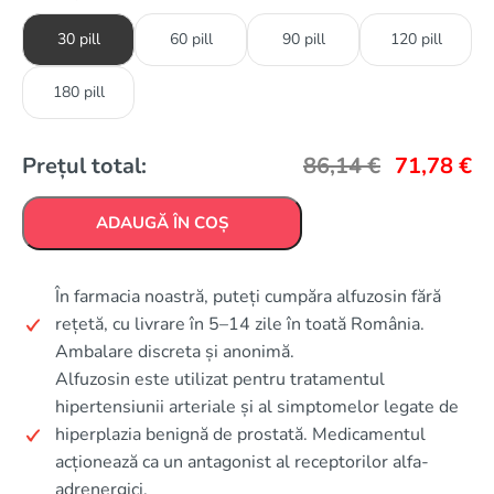
30 pill
60 pill
90 pill
120 pill
180 pill
Prețul total:
86,14
€
71,78
€
ADAUGĂ ÎN COȘ
În farmacia noastră, puteți cumpăra alfuzosin fără
rețetă, cu livrare în 5–14 zile în toată România.
Ambalare discreta și anonimă.
Alfuzosin este utilizat pentru tratamentul
hipertensiunii arteriale și al simptomelor legate de
hiperplazia benignă de prostată. Medicamentul
acționează ca un antagonist al receptorilor alfa-
adrenergici.