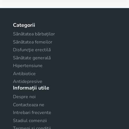
Categorii
Sănătatea bărbaților
Sănătatea femeilor
Disfuncţie erectilă
Sănătate generală
Hipertensiune
Antibiotice
Antidepresive
Informații utile
Despre noi
Contacteaza ne
Intrebari frecvente
Stadiul comenzii
Termeni și condiții