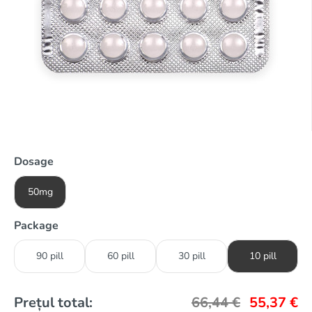
Dosage
50mg
Package
90 pill
60 pill
30 pill
10 pill
Prețul total:
66,44
€
55,37
€