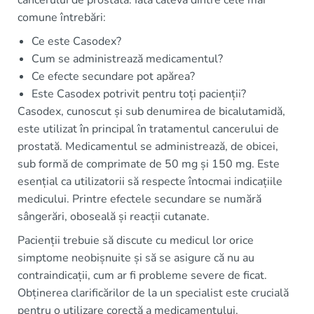
cancerului de prostată. Iată câteva dintre cele mai
comune întrebări:
Ce este Casodex?
Cum se administrează medicamentul?
Ce efecte secundare pot apărea?
Este Casodex potrivit pentru toți pacienții?
Casodex, cunoscut și sub denumirea de bicalutamidă,
este utilizat în principal în tratamentul cancerului de
prostată. Medicamentul se administrează, de obicei,
sub formă de comprimate de 50 mg și 150 mg. Este
esențial ca utilizatorii să respecte întocmai indicațiile
medicului. Printre efectele secundare se numără
sângerări, oboseală și reacții cutanate.
Pacienții trebuie să discute cu medicul lor orice
simptome neobișnuite și să se asigure că nu au
contraindicații, cum ar fi probleme severe de ficat.
Obținerea clarificărilor de la un specialist este crucială
pentru o utilizare corectă a medicamentului.