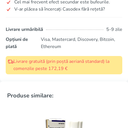
Cel mai frecvent efect secundar este bufeurile.
V-ar plăcea să încercați Casodex fără rețetă?
Livrare urmăribilă
5-9 zile
Opțiuni de
Visa, Mastercard, Discovery, Bitcoin,
plată
Ethereum
Livrare gratuită (prin poștă aeriană standard) la
comenzile peste 172,19 €
Produse similare: