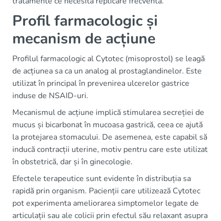
tratamente ce necesită replicare frecventă.
Profil farmacologic și
mecanism de acțiune
Profilul farmacologic al Cytotec (misoprostol) se leagă
de acțiunea sa ca un analog al prostaglandinelor. Este
utilizat în principal în prevenirea ulcerelor gastrice
induse de NSAID-uri.
Mecanismul de acțiune implică stimularea secreției de
mucus și bicarbonat în mucoasa gastrică, ceea ce ajută
la protejarea stomacului. De asemenea, este capabil să
inducă contracții uterine, motiv pentru care este utilizat
în obstetrică, dar și în ginecologie.
Efectele terapeutice sunt evidente în distribuția sa
rapidă prin organism. Pacienții care utilizează Cytotec
pot experimenta ameliorarea simptomelor legate de
articulații sau ale colicii prin efectul său relaxant asupra