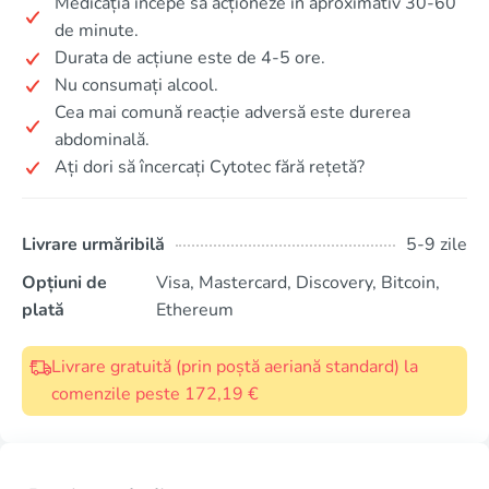
Medicația începe să acționeze în aproximativ 30-60
de minute.
Durata de acțiune este de 4-5 ore.
Nu consumați alcool.
Cea mai comună reacție adversă este durerea
abdominală.
Ați dori să încercați Cytotec fără rețetă?
Livrare urmăribilă
5-9 zile
Opțiuni de
Visa, Mastercard, Discovery, Bitcoin,
plată
Ethereum
Livrare gratuită (prin poștă aeriană standard) la
comenzile peste 172,19 €