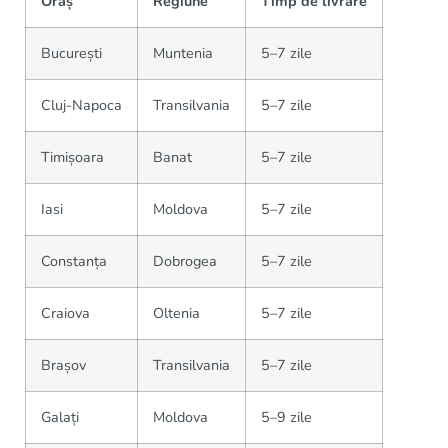
Oraș
Regiune
Timp de livrare
București
Muntenia
5–7 zile
Cluj-Napoca
Transilvania
5–7 zile
Timișoara
Banat
5–7 zile
Iasi
Moldova
5–7 zile
Constanța
Dobrogea
5–7 zile
Craiova
Oltenia
5–7 zile
Brașov
Transilvania
5–7 zile
Galați
Moldova
5–9 zile