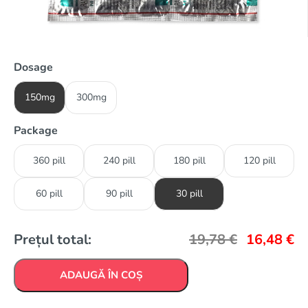
Dosage
150mg
300mg
Package
360 pill
240 pill
180 pill
120 pill
60 pill
90 pill
30 pill
Prețul total:
19,78
€
16,48
€
ADAUGĂ ÎN COȘ