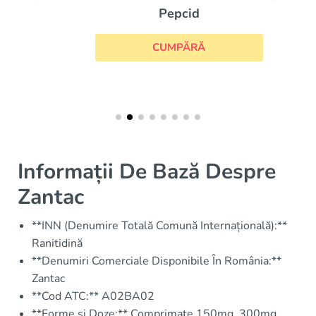
Pepcid
CUMPĂRĂ
Informații De Bază Despre
Zantac
**INN (Denumire Totală Comună Internațională):**
Ranitidină
**Denumiri Comerciale Disponibile În România:**
Zantac
**Cod ATC:** A02BA02
**Forme și Doze:** Comprimate 150mg, 300mg