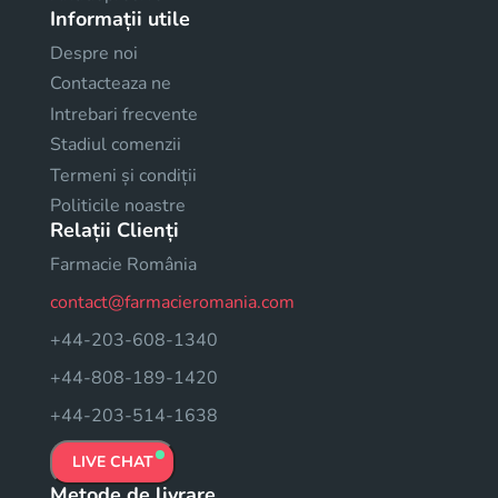
Informații utile
Despre noi
Contacteaza ne
Intrebari frecvente
Stadiul comenzii
Termeni și condiții
Politicile noastre
Relații Clienți
Farmacie România
contact@farmacieromania.com
+44-203-608-1340
+44-808-189-1420
+44-203-514-1638
LIVE CHAT
Metode de livrare