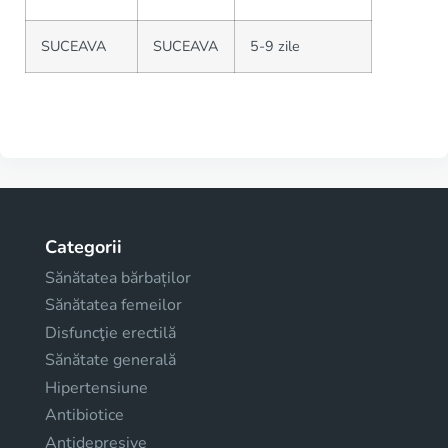
SUCEAVA
SUCEAVA
5-9 zile
Categorii
Sănătatea bărbaților
Sănătatea femeilor
Disfuncţie erectilă
Sănătate generală
Hipertensiune
Antibiotice
Antidepresive