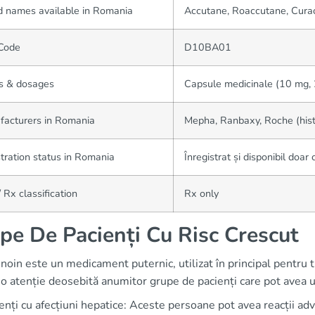
 names available in Romania
Accutane, Roaccutane, Curacn
Code
D10BA01
s & dosages
Capsule medicinale (10 mg,
facturers in Romania
Mepha, Ranbaxy, Roche (hist
tration status in Romania
Înregistrat și disponibil doar
 Rx classification
Rx only
pe De Pacienți Cu Risc Crescut
inoin este un medicament puternic, utilizat în principal pentru
o atenție deosebită anumitor grupe de pacienți care pot avea u
enți cu afecțiuni hepatice: Aceste persoane pot avea reacții ad