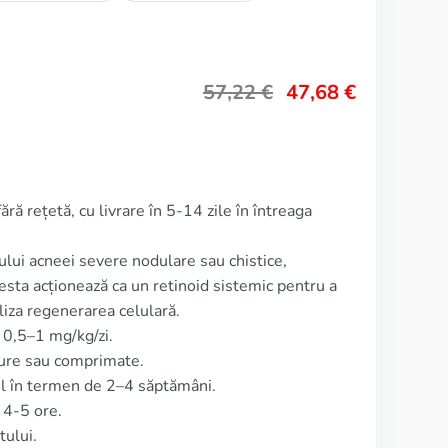
57,22
€
47,68
€
ără rețetă, cu livrare în 5-14 zile în întreaga
ului acneei severe nodulare sau chistice,
esta acționează ca un retinoid sistemic pentru a
iza regenerarea celulară.
 0,5–1 mg/kg/zi.
ure sau comprimate.
ul în termen de 2–4 săptămâni.
 4-5 ore.
ului.