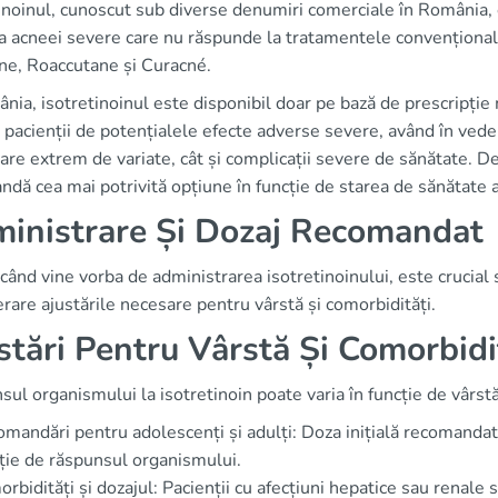
inoinul, cunoscut sub diverse denumiri comerciale în România, 
a acneei severe care nu răspunde la tratamentele convențional
ne, Roaccutane și Curacné.
nia, isotretinoinul este disponibil doar pe bază de prescripție
 pacienții de potențialele efecte adverse severe, având în vede
re extrem de variate, cât și complicații severe de sănătate. Deș
dă cea mai potrivită opțiune în funcție de starea de sănătate a
inistrare Și Dozaj Recomandat
când vine vorba de administrarea isotretinoinului, este crucial s
rare ajustările necesare pentru vârstă și comorbidități.
stări Pentru Vârstă Și Comorbidi
ul organismului la isotretinoin poate varia în funcție de vârstă 
mandări pentru adolescenți și adulți: Doza inițială recomandat
ție de răspunsul organismului.
rbidități și dozajul: Pacienții cu afecțiuni hepatice sau renale