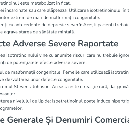
retinoinul este metabolizat în ficat.
i însărcinate sau care alăptează: Utilizarea isotretinoinului în t
urilor extrem de mari de malformații congenitale.
enți cu antecedente de depresie severă: Acești pacienți trebuie
e agrava starea de sănătate mintală.
cte Adverse Severe Raportate
rea isotretinoinului vine cu anumite riscuri care nu trebuie ignora
nți de potențialele efecte adverse severe:
ul de malformații congenitale: Femeile care utilizează isotretino
ve dezvoltarea unor defecte congenitale.
romul Stevens-Johnson: Aceasta este o reacție rară, dar gravă, 
oaselor.
terea nivelului de lipide: Isoetretinoinul poate induce hipertri
dogramelor.
e Generale Și Denumiri Comerci