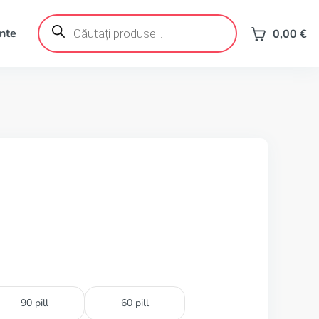
Products
search
ente
0,00
€
90 pill
60 pill