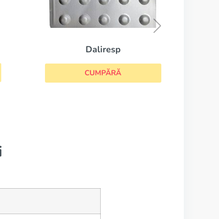
Daliresp
CUMPĂRĂ
i