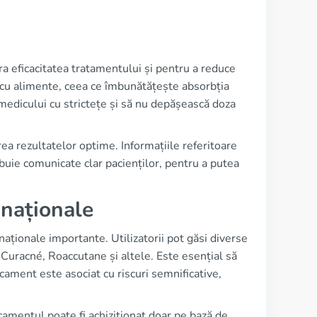
ra eficacitatea tratamentului și pentru a reduce
t cu alimente, ceea ce îmbunătățește absorbția
medicului cu strictețe și să nu depășească doza
a rezultatelor optime. Informațiile referitoare
buie comunicate clar pacienților, pentru a putea
i naționale
 naționale importante. Utilizatorii pot găsi diverse
d Curacné, Roaccutane și altele. Este esențial să
cament este asociat cu riscuri semnificative,
icamentul poate fi achiziționat doar pe bază de