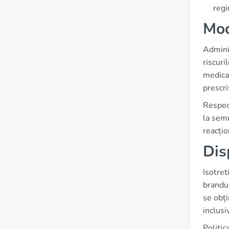
regi
Mod
Adminis
riscuri
medicam
prescri
Respect
la semn
reacțio
Dis
Isotret
brandur
se obți
inclusi
Politic