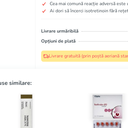
Cea mai comună reacție adversă este u
Ai dori să încerci isotretinoin fără rețe
Livrare urmăribilă
Opțiuni de plată
Livrare gratuită (prin poștă aeriană s
se similare: