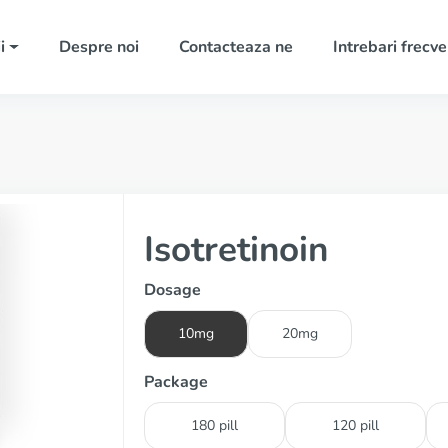
i
Despre noi
Contacteaza ne
Intrebari frecv
Isotretinoin
Dosage
10mg
20mg
Package
180 pill
120 pill