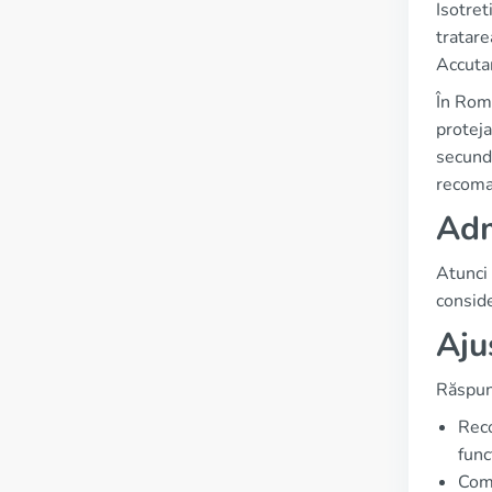
Isotret
tratare
Accuta
În Româ
proteja
secunda
recoman
Adm
Atunci 
conside
Aju
Răspuns
Reco
func
Como