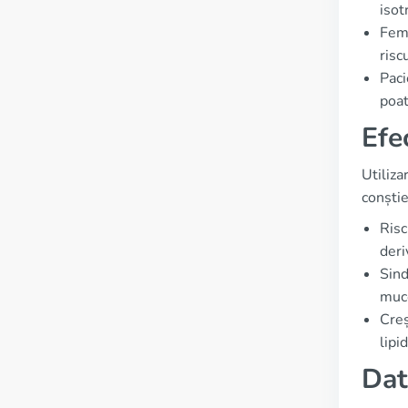
isot
Feme
risc
Paci
poat
Efe
Utiliza
conștie
Risc
deri
Sind
muc
Creș
lipi
Dat