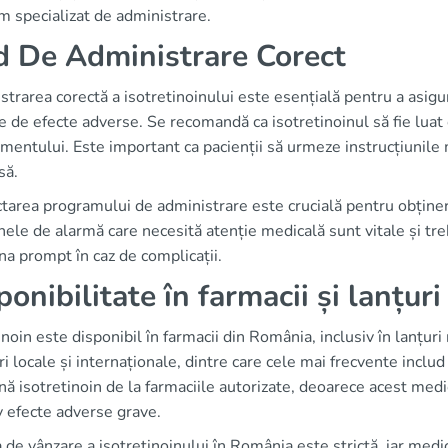
m specializat de administrare.
 De Administrare Corect
trarea corectă a isotretinoinului este esențială pentru a asigu
le de efecte adverse. Se recomandă ca isotretinoinul să fie lua
entului. Este important ca pacienții să urmeze instrucțiunile 
să.
area programului de administrare este crucială pentru obținere
ele de alarmă care necesită atenție medicală sunt vitale și tre
na prompt în caz de complicații.
ponibilitate în farmacii și lanțur
inoin este disponibil în farmacii din România, inclusiv în lanțuri
i locale și internaționale, dintre care cele mai frecvente inclu
nă isotretinoin de la farmaciile autorizate, deoarece acest medi
v efecte adverse grave.
a de vânzare a isotretinoinului în România este strictă, iar med