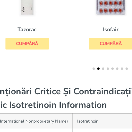
Tazorac
Isofair
CUMPĂRĂ
CUMPĂRĂ
nționări Critice Și Contraindicați
ic Isotretinoin Information
International Nonproprietary Name)
Isotretinoin