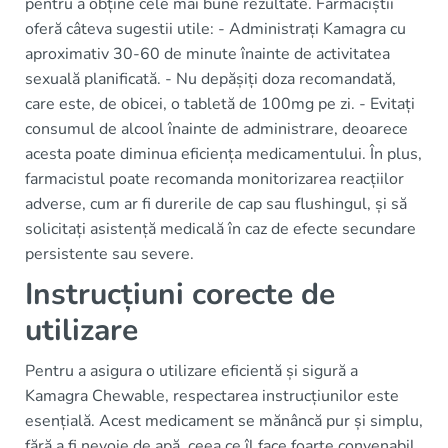
pentru a obține cele mai bune rezultate. Farmaciștii
oferă câteva sugestii utile: - Administrați Kamagra cu
aproximativ 30-60 de minute înainte de activitatea
sexuală planificată. - Nu depășiți doza recomandată,
care este, de obicei, o tabletă de 100mg pe zi. - Evitați
consumul de alcool înainte de administrare, deoarece
acesta poate diminua eficiența medicamentului. În plus,
farmacistul poate recomanda monitorizarea reacțiilor
adverse, cum ar fi durerile de cap sau flushingul, și să
solicitați asistență medicală în caz de efecte secundare
persistente sau severe.
Instrucțiuni corecte de
utilizare
Pentru a asigura o utilizare eficientă și sigură a
Kamagra Chewable, respectarea instrucțiunilor este
esențială. Acest medicament se mănâncă pur și simplu,
fără a fi nevoie de apă, ceea ce îl face foarte convenabil.