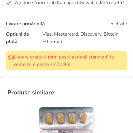
Ați dori să încercați Kamagra Chewable fără rețetă?
Livrare urmăribilă
5-9 zile
Opțiuni de
Visa, Mastercard, Discovery, Bitcoin,
plată
Ethereum
Livrare gratuită (prin poștă aeriană standard) la
comenzile peste 172,19 €
Produse similare: