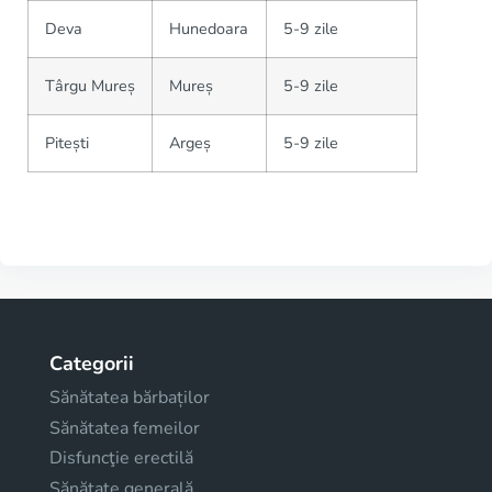
Deva
Hunedoara
5-9 zile
Târgu Mureș
Mureș
5-9 zile
Pitești
Argeș
5-9 zile
Categorii
Sănătatea bărbaților
Sănătatea femeilor
Disfuncţie erectilă
Sănătate generală