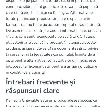
disponibile pe piață, atât locale, cât și importate. De
exemplu, sildenafilul generic este o variantă populară
care oferă efecte similar cu Kamagra. Alternativele
locale pot include produse similare disponibile în
farmacii, dar nu toate au aceeași reputație sau eficiență.
De asemenea, există și branduri internaționale, precum
Viagra, care sunt recunoscute pe scară largă. Totuși,
utilizatorii ar trebui să fie precauți în alegerea acestor
produse, asigurându-se că se documentează cu privire
la sursa lor și la legalitatea consumului. Înainte de a
opta pentru alternative, consultația cu un medic este
întotdeauna recomandată, pentru a asigura o utilizare
în condiții de siguranță.
Întrebări frecvente și
răspunsuri clare
Kamagra Chewable este un produs adesea asociat cu
tratamentul disfuncției erectile, iar utilizatorii au multe