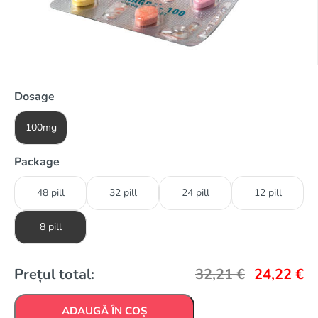
Dosage
100mg
Package
48 pill
32 pill
24 pill
12 pill
8 pill
Prețul total:
32,21
€
24,22
€
ADAUGĂ ÎN COȘ