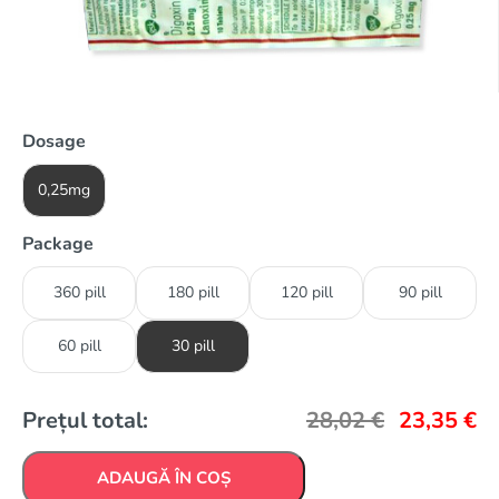
Dosage
0,25mg
Package
360 pill
180 pill
120 pill
90 pill
60 pill
30 pill
Prețul total:
28,02
€
23,35
€
ADAUGĂ ÎN COȘ