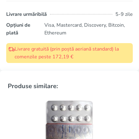
Livrare urmăribilă
5-9 zile
Opțiuni de
Visa, Mastercard, Discovery, Bitcoin,
plată
Ethereum
Livrare gratuită (prin poștă aeriană standard) la
comenzile peste 172,19 €
Produse similare: