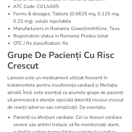
ATC Code: C01AA05
Forms & dosages: Tablete (0.0625 mg, 0.125 mg,
0.25 mg), soluții injectabile
Manufacturers in Romania: GlaxoSmithKline, Teva
Registration status in Romania: Produs listat
OTC / Rx classification: Rx
Grupe De Pacienți Cu Risc
Crescut
Lanoxin este un medicament utilizat frecvent în
tratamentele pentru insuficiența cardiacă și fibrilația
atrială. Însă, este esențial ca anumite grupe de pacienți
să primească o atenție specială datorită riscului crescut
de reacții adverse sau complicații. De exemplu:
Pacienți cu afecțiuni cardiace: Cei cu blocuri cardiace
severe sau aritmii trebuie să fie monitorizați atent,
având în vedere tranquilitatea sistemului cardiac.