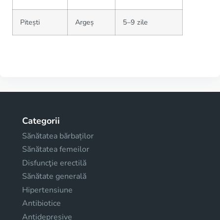
Pitești
Argeș
5–9 zile
Categorii
Sănătatea bărbaților
Sănătatea femeilor
Disfuncţie erectilă
Sănătate generală
Hipertensiune
Antibiotice
Antidepresive