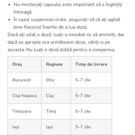
Nu mestecați capsula; este important să o înghițiți
întreagă.
În cazul suspensiei orale, asigurați-vă că ați agitat
bine flaconul înainte de a lua doza.
Dacă ați uitat o doză, luați-o imediat ce vă amintiți, dar
dacă se apropie ora următoarei doze, săriți-o pe
aceasta. Nu luați o doză dublă pentru a compensa.
Oraș
Regiune
Timp de livrare
București
Ilfov
5–7 zile
Cluj-Napoca
Cluj
5–7 zile
Timișoara
Timiș
5–7 zile
Iași
Iași
5–7 zile