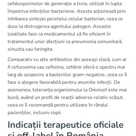
cefalosporinelor de generație a treia, utilizat în lupta
împotriva infecțiilor bacteriene. Acesta acționează prin
inhibarea sintezei peretelui celular bacterian, ceea ce
duce la distrugerea agentului patogen. Aceasta
loialitate face ca medicamentul să fie eficient în
tratamentul unor afecțiuni ca pneumonia comunitară,
sinuzita sau faringita.
Comparativ cu alte antibiotice din aceeași clasă, cum ar
fi cefuroxima sau cefixima, cefdinir oferă o spectru mai
larg de acoperire a bacteriilor gram-negative, ceea ce îl
face o alegere favorabilă pentru anumite infecții. De
asemenea, toleranța organismului la Omnicef este mai
bună, având un profil de reacții adverse relativ scăzut,
ceea ce îl recomandă pentru utilizare în rândul
pacienților, inclusiv copii.
Indicații terapeutice oficiale
și off-label în România