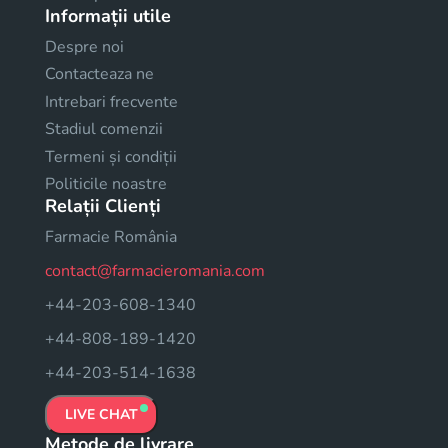
Informații utile
Despre noi
Contacteaza ne
Intrebari frecvente
Stadiul comenzii
Termeni și condiții
Politicile noastre
Relații Clienți
Farmacie România
contact@farmacieromania.com
+44-203-608-1340
+44-808-189-1420
+44-203-514-1638
LIVE CHAT
Metode de livrare