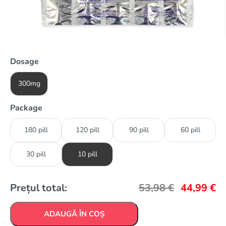
Dosage
300mg
Package
180 pill
120 pill
90 pill
60 pill
30 pill
10 pill
Prețul total:
53,98
€
44,99
€
ADAUGĂ ÎN COȘ