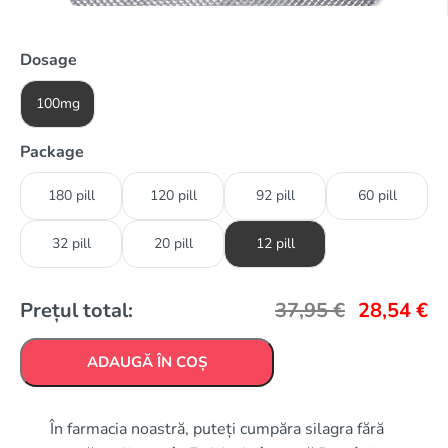
Dosage
100mg
Package
180 pill
120 pill
92 pill
60 pill
32 pill
20 pill
12 pill
Prețul total:
37,95
€
28,54
€
ADAUGĂ ÎN COȘ
În farmacia noastră, puteți cumpăra silagra fără