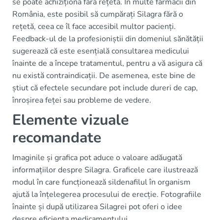
se poate achiziționa fără rețetă. În multe farmacii din
România, este posibil să cumpărați Silagra fără o
rețetă, ceea ce îl face accesibil multor pacienți.
Feedback-ul de la profesioniștii din domeniul sănătății
sugerează că este esențială consultarea medicului
înainte de a începe tratamentul, pentru a vă asigura că
nu există contraindicații. De asemenea, este bine de
știut că efectele secundare pot include dureri de cap,
înroșirea feței sau probleme de vedere.
Elemente vizuale
recomandate
Imaginile și grafica pot aduce o valoare adăugată
informațiilor despre Silagra. Graficele care ilustrează
modul în care funcționează sildenafilul în organism
ajută la înțelegerea procesului de erecție. Fotografiile
înainte și după utilizarea Silagrei pot oferi o idee
despre eficiența medicamentului.