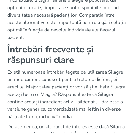
În concluzie, Silagra rămâne o alegere populară, dar
opțiunile locali și importate sunt disponibile, oferind
diversitatea necesară pacienților. Comparația între
aceste alternative este importantă pentru a găsi soluția
optimă în funcție de nevoile individuale ale fiecărui
pacient.
Întrebări frecvente și
răspunsuri clare
Există numeroase întrebări legate de utilizarea Silagrei,
un medicament cunoscut pentru tratarea disfuncției
erectile. Majoritatea pacienților vor să știe: Este Silagra
același lucru cu Viagra? Răspunsul este că Silagra
conține același ingredient activ - sildenafil - dar este o
versiune generica, comercializată mai ieftin în diverse
părți ale lumii, inclusiv în India.
De asemenea, un alt punct de interes este dacă Silagra