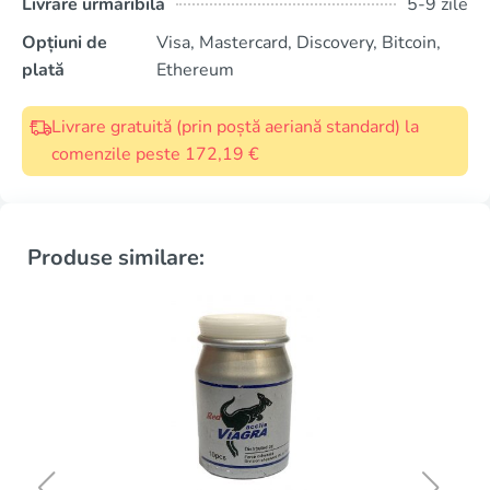
Livrare urmăribilă
5-9 zile
Opțiuni de
Visa, Mastercard, Discovery, Bitcoin,
plată
Ethereum
Livrare gratuită (prin poștă aeriană standard) la
comenzile peste 172,19 €
Produse similare: