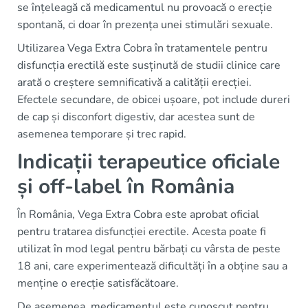
se înțeleagă că medicamentul nu provoacă o erecție
spontană, ci doar în prezența unei stimulări sexuale.
Utilizarea Vega Extra Cobra în tratamentele pentru
disfuncția erectilă este susținută de studii clinice care
arată o creștere semnificativă a calității erecției.
Efectele secundare, de obicei ușoare, pot include dureri
de cap și disconfort digestiv, dar acestea sunt de
asemenea temporare și trec rapid.
Indicații terapeutice oficiale
și off-label în România
În România, Vega Extra Cobra este aprobat oficial
pentru tratarea disfuncției erectile. Acesta poate fi
utilizat în mod legal pentru bărbați cu vârsta de peste
18 ani, care experimentează dificultăți în a obține sau a
menține o erecție satisfăcătoare.
De asemenea, medicamentul este cunoscut pentru