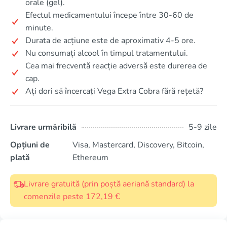
orale (gel).
Efectul medicamentului începe între 30-60 de
minute.
Durata de acțiune este de aproximativ 4-5 ore.
Nu consumați alcool în timpul tratamentului.
Cea mai frecventă reacție adversă este durerea de
cap.
Ați dori să încercați Vega Extra Cobra fără rețetă?
Livrare urmăribilă
5-9 zile
Opțiuni de
Visa, Mastercard, Discovery, Bitcoin,
plată
Ethereum
Livrare gratuită (prin poștă aeriană standard) la
comenzile peste 172,19 €