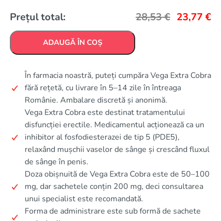
Prețul total:
28,53
€
23,77
€
ADAUGĂ ÎN COȘ
În farmacia noastră, puteți cumpăra Vega Extra Cobra
fără rețetă, cu livrare în 5–14 zile în întreaga
Românie. Ambalare discretă și anonimă.
Vega Extra Cobra este destinat tratamentului
disfuncției erectile. Medicamentul acționează ca un
inhibitor al fosfodiesterazei de tip 5 (PDE5),
relaxând mușchii vaselor de sânge și crescând fluxul
de sânge în penis.
Doza obișnuită de Vega Extra Cobra este de 50–100
mg, dar sachetele conțin 200 mg, deci consultarea
unui specialist este recomandată.
Forma de administrare este sub formă de sachete