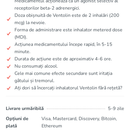
Medicamentul acționează ca un agonist selectiv al
receptorilor beta-2 adrenergici.
Doza obișnuită de Ventolin este de 2 inhalări (200
mcg) la nevoie.
Forma de administrare este inhalator metered dose
(MDI).
Acțiunea medicamentului începe rapid, în 5-15
minute.
Durata de acțiune este de aproximativ 4-6 ore.
Nu consumați alcool.
Cele mai comune efecte secundare sunt iritația
gâtului și tremorul.
Ați dori să încercați inhalatorul Ventolin fără rețetă?
Livrare urmăribilă
5-9 zile
Opțiuni de
Visa, Mastercard, Discovery, Bitcoin,
plată
Ethereum