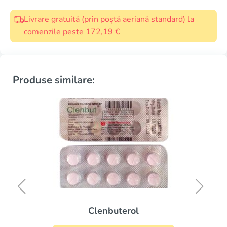
Livrare gratuită (prin poștă aeriană standard) la
comenzile peste 172,19 €
Produse similare:
Rhinoco
CUMPĂ
enbuterol