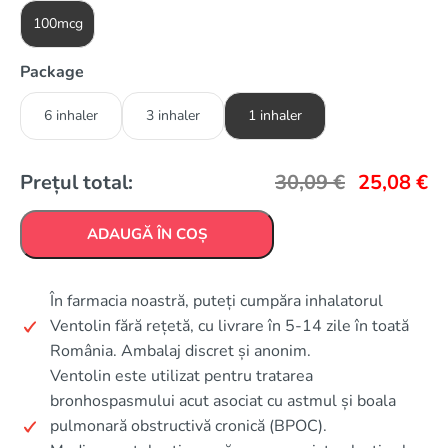
100mcg
Package
6 inhaler
3 inhaler
1 inhaler
Prețul total:
30,09
€
25,08
€
ADAUGĂ ÎN COȘ
În farmacia noastră, puteți cumpăra inhalatorul
Ventolin fără rețetă, cu livrare în 5-14 zile în toată
România. Ambalaj discret și anonim.
Ventolin este utilizat pentru tratarea
bronhospasmului acut asociat cu astmul și boala
pulmonară obstructivă cronică (BPOC).