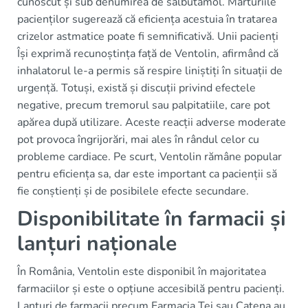
cunoscut și sub denumirea de salbutamol. Mărturiile
pacienților sugerează că eficiența acestuia în tratarea
crizelor astmatice poate fi semnificativă. Unii pacienți
Își exprimă recunoștința față de Ventolin, afirmând că
inhalatorul le-a permis să respire liniștiți în situații de
urgență. Totuși, există și discuții privind efectele
negative, precum tremorul sau palpitatiile, care pot
apărea după utilizare. Aceste reacții adverse moderate
pot provoca îngrijorări, mai ales în rândul celor cu
probleme cardiace. Pe scurt, Ventolin rămâne popular
pentru eficiența sa, dar este important ca pacienții să
fie conștienți și de posibilele efecte secundare.
Disponibilitate în farmacii și
lanțuri naționale
În România, Ventolin este disponibil în majoritatea
farmaciilor și este o opțiune accesibilă pentru pacienți.
Lanțuri de farmacii precum Farmacia Tei sau Catena au