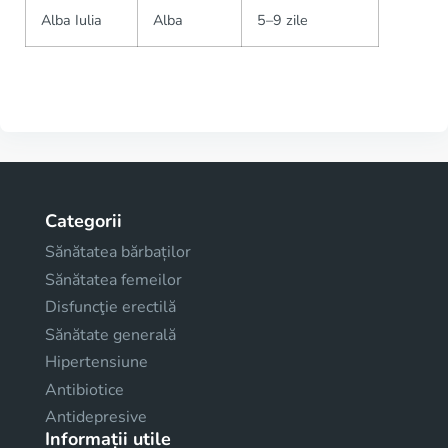
Alba Iulia
Alba
5–9 zile
Categorii
Sănătatea bărbaților
Sănătatea femeilor
Disfuncţie erectilă
Sănătate generală
Hipertensiune
Antibiotice
Antidepresive
Informații utile