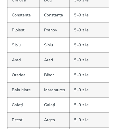
Craiova
Dolj
5–9 zile
Constanța
Constanța
5–9 zile
Ploiești
Prahov
5–9 zile
Sibiu
Sibiu
5–9 zile
Arad
Arad
5–9 zile
Oradea
Bihor
5–9 zile
Baia Mare
Maramureș
5–9 zile
Galați
Galați
5–9 zile
Pitești
Argeș
5–9 zile