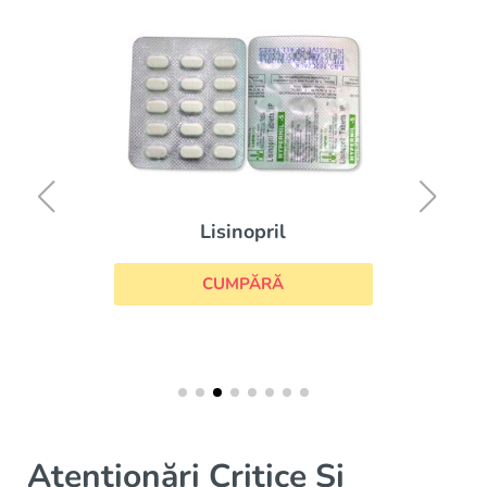
Lisinopril
CUMPĂRĂ
Atenționări Critice Și