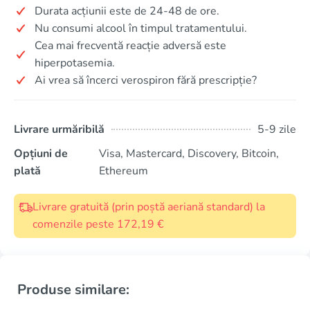
Durata acțiunii este de 24-48 de ore.
Nu consumi alcool în timpul tratamentului.
Cea mai frecventă reacție adversă este
hiperpotasemia.
Ai vrea să încerci verospiron fără prescripție?
Livrare urmăribilă
5-9 zile
Opțiuni de
Visa, Mastercard, Discovery, Bitcoin,
plată
Ethereum
Livrare gratuită (prin poștă aeriană standard) la
comenzile peste 172,19 €
Produse similare: