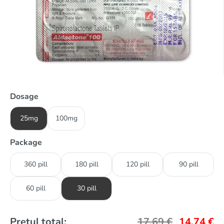
Dosage
25mg
100mg
Package
360 pill
180 pill
120 pill
90 pill
60 pill
30 pill
Prețul total:
17,69
€
14,74
€