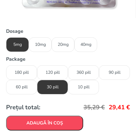
Dosage
5mg
10mg
20mg
40mg
Package
180 pill
120 pill
360 pill
90 pill
60 pill
30 pill
10 pill
Prețul total:
35,29
€
29,41
€
ADAUGĂ ÎN COȘ