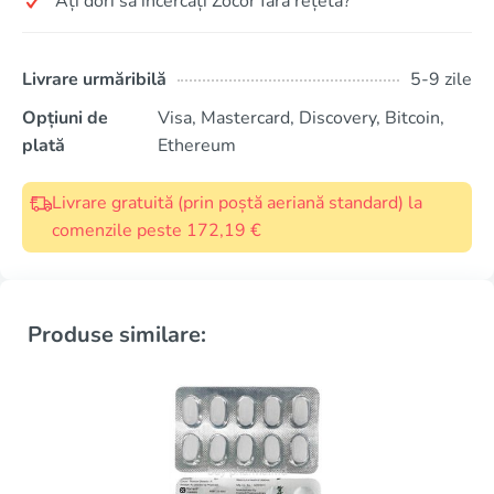
Ați dori să încercați Zocor fără rețetă?
Livrare urmăribilă
5-9 zile
Opțiuni de
Visa, Mastercard, Discovery, Bitcoin,
plată
Ethereum
Livrare gratuită (prin poștă aeriană standard) la
comenzile peste 172,19 €
Produse similare: