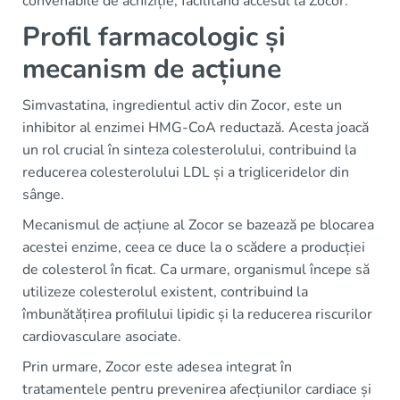
convenabile de achiziție, facilitând accesul la Zocor.
Profil farmacologic și
mecanism de acțiune
Simvastatina, ingredientul activ din Zocor, este un
inhibitor al enzimei HMG-CoA reductază. Acesta joacă
un rol crucial în sinteza colesterolului, contribuind la
reducerea colesterolului LDL și a trigliceridelor din
sânge.
Mecanismul de acțiune al Zocor se bazează pe blocarea
acestei enzime, ceea ce duce la o scădere a producției
de colesterol în ficat. Ca urmare, organismul începe să
utilizeze colesterolul existent, contribuind la
îmbunătățirea profilului lipidic și la reducerea riscurilor
cardiovasculare asociate.
Prin urmare, Zocor este adesea integrat în
tratamentele pentru prevenirea afecțiunilor cardiace și