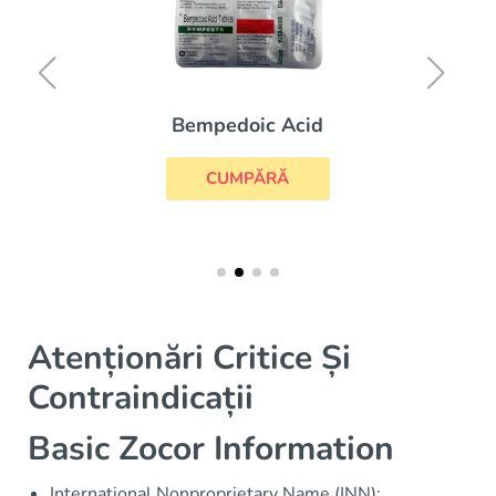
Bempedoic Acid
CUMPĂRĂ
Atenționări Critice Și
Contraindicații
Basic Zocor Information
International Nonproprietary Name (INN):