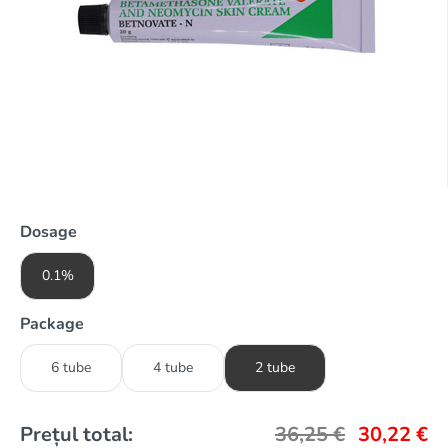
Dosage
0.1%
Package
6 tube
4 tube
2 tube
Prețul total:
36,25
€
30,22
€