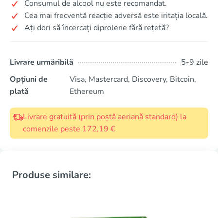
Consumul de alcool nu este recomandat.
Cea mai frecventă reacție adversă este iritația locală.
Ați dori să încercați diprolene fără rețetă?
Livrare urmăribilă
5-9 zile
Opțiuni de
Visa, Mastercard, Discovery, Bitcoin,
plată
Ethereum
Livrare gratuită (prin poștă aeriană standard) la
comenzile peste 172,19 €
Produse similare: