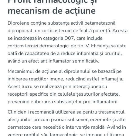
mecanism de acțiune
Diprolene conține substanța activă betametazonă
dipropionat, un corticosteroid de înaltă potență. Acesta
se încadrează în categoria D07, care include
corticosteroizi dermatologici de tip IV. Eficiența sa este
dată de capacitatea de a reduce inflamația și pruritul,
având un efect antiinflamator semnificativ.
Mecanismul de acțiune al diprolenului se bazează pe
inhibarea reacțiilor imune, reducând astfel inflamația.
Acest lucru se realizează prin interacțiunea cu
receptorii specifice din celulele țesuturilor afectate,
prevenind eliberarea substanțelor pro-inflamatorii.
Clinicienii recomandă utilizarea sa pentru tratamentul
afecțiunilor precum psoriazisul sever, eczemele și alte
dermatoze care necesită o intervenție rapidă. Având în
vedere profilul său farmacologic, se impune utilizarea