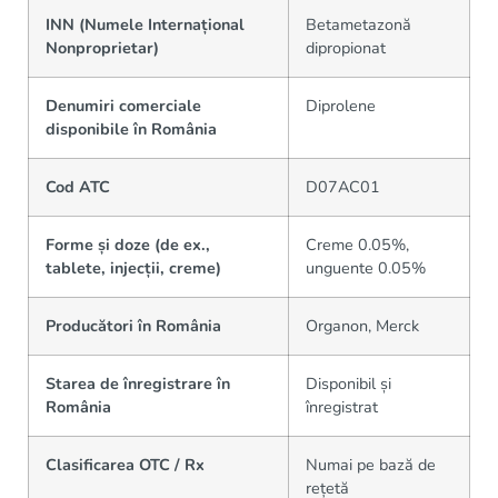
INN (Numele Internațional
Betametazonă
Nonproprietar)
dipropionat
Denumiri comerciale
Diprolene
disponibile în România
Cod ATC
D07AC01
Forme și doze (de ex.,
Creme 0.05%,
tablete, injecții, creme)
unguente 0.05%
Producători în România
Organon, Merck
Starea de înregistrare în
Disponibil și
România
înregistrat
Clasificarea OTC / Rx
Numai pe bază de
rețetă