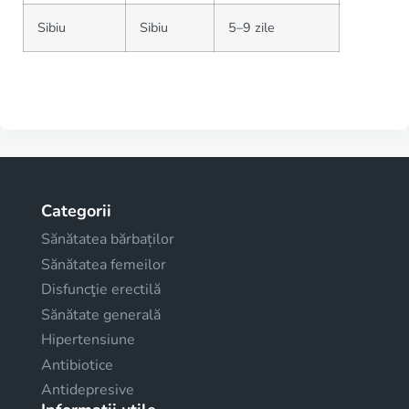
Sibiu
Sibiu
5–9 zile
Categorii
Sănătatea bărbaților
Sănătatea femeilor
Disfuncţie erectilă
Sănătate generală
Hipertensiune
Antibiotice
Antidepresive