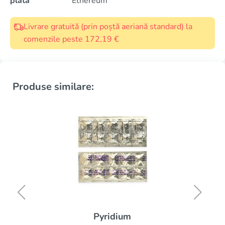
plată
Ethereum
Livrare gratuită (prin poștă aeriană standard) la
comenzile peste 172,19 €
Produse similare:
Pyridium