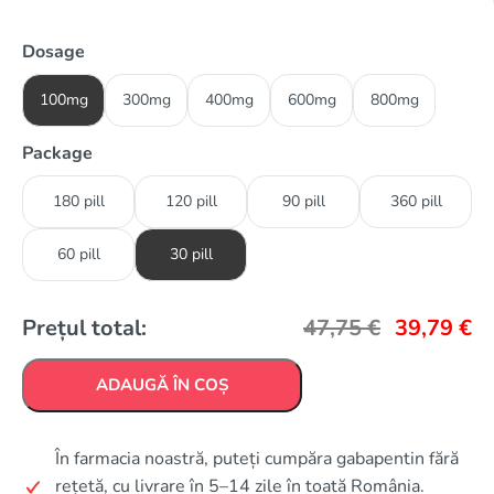
Dosage
100mg
300mg
400mg
600mg
800mg
Package
180 pill
120 pill
90 pill
360 pill
60 pill
30 pill
Prețul total:
47,75
€
39,79
€
ADAUGĂ ÎN COȘ
În farmacia noastră, puteți cumpăra gabapentin fără
rețetă, cu livrare în 5–14 zile în toată România.