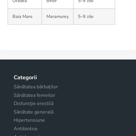
Oradea
Bihor
5–9 zile
Baia Mare
Maramureș
5–9 zile
Categorii
Sănătatea bărbaților
Sănătatea femeilor
Disfuncţie erectilă
Sănătate generală
Hipertensiune
Antibiotice