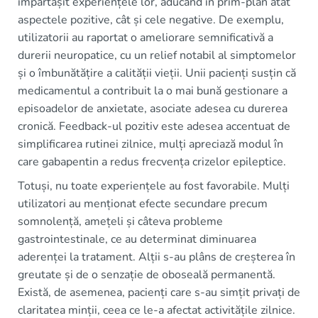
împărtășit experiențele lor, aducând în prim-plan atât
aspectele pozitive, cât și cele negative. De exemplu,
utilizatorii au raportat o ameliorare semnificativă a
durerii neuropatice, cu un relief notabil al simptomelor
și o îmbunătățire a calității vieții. Unii pacienți susțin că
medicamentul a contribuit la o mai bună gestionare a
episoadelor de anxietate, asociate adesea cu durerea
cronică. Feedback-ul pozitiv este adesea accentuat de
simplificarea rutinei zilnice, mulți apreciază modul în
care gabapentin a redus frecvența crizelor epileptice.
Totuși, nu toate experiențele au fost favorabile. Mulți
utilizatori au menționat efecte secundare precum
somnolență, amețeli și câteva probleme
gastrointestinale, ce au determinat diminuarea
aderenței la tratament. Alții s-au plâns de creșterea în
greutate și de o senzație de oboseală permanentă.
Există, de asemenea, pacienți care s-au simțit privați de
claritatea minții, ceea ce le-a afectat activitățile zilnice.