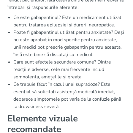
rândul pacienților. Iată câteva dintre cele mai frecvente
întrebări și răspunsurile aferente:
Ce este gabapentinul? Este un medicament utilizat
pentru tratarea epilepsiei și durerii neuropatice.
Poate fi gabapentinul utilizat pentru anxietate? Deși
nu este aprobat în mod specific pentru anxietate,
unii medici pot prescrie gabapentin pentru aceasta,
însă este bine să discutați cu medicul.
Care sunt efectele secundare comune? Dintre
reacțiile adverse, cele mai frecvente includ
somnolența, amețelile și greața.
Ce trebuie făcut în cazul unei supradoze? Este
esențial să solicitați asistență medicală imediat,
deoarece simptomele pot varia de la confuzie până
la drowsiness severă.
Elemente vizuale
recomandate