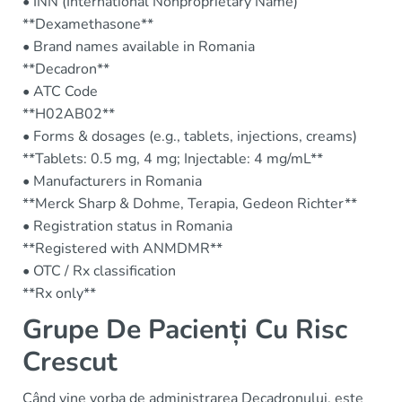
• INN (International Nonproprietary Name)
**Dexamethasone**
• Brand names available in Romania
**Decadron**
• ATC Code
**H02AB02**
• Forms & dosages (e.g., tablets, injections, creams)
**Tablets: 0.5 mg, 4 mg; Injectable: 4 mg/mL**
• Manufacturers in Romania
**Merck Sharp & Dohme, Terapia, Gedeon Richter**
• Registration status in Romania
**Registered with ANMDMR**
• OTC / Rx classification
**Rx only**
Grupe De Pacienți Cu Risc
Crescut
Când vine vorba de administrarea Decadronului, este