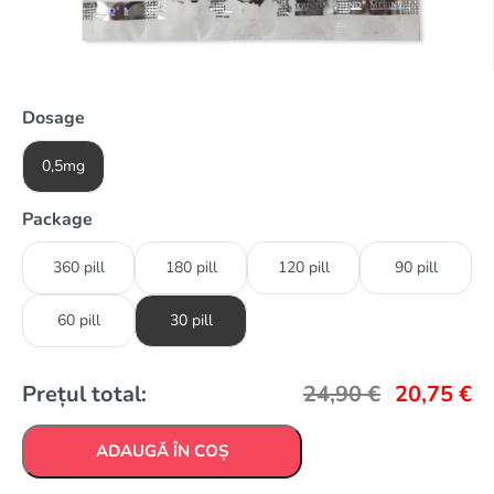
Dosage
0,5mg
Package
360 pill
180 pill
120 pill
90 pill
60 pill
30 pill
Prețul total:
24,90
€
20,75
€
ADAUGĂ ÎN COȘ