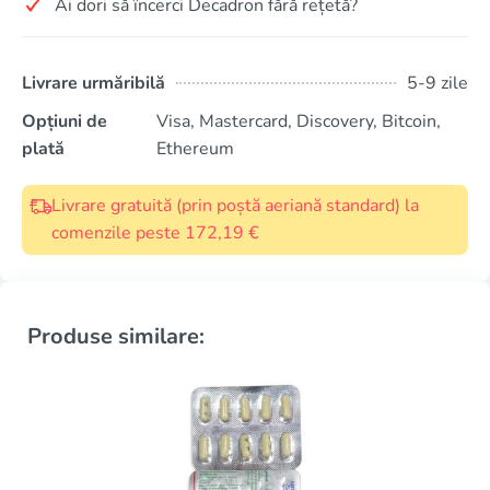
Ai dori să încerci Decadron fără rețetă?
Livrare urmăribilă
5-9 zile
Opțiuni de
Visa, Mastercard, Discovery, Bitcoin,
plată
Ethereum
Livrare gratuită (prin poștă aeriană standard) la
comenzile peste 172,19 €
Produse similare: