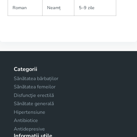
Roman
Neamț
5–9 zile
Categorii
Sănătatea bărbaților
Sănătatea femeilor
Disfuncţie erectilă
Sănătate generală
Hipertensiune
Antibiotice
Antidepresive
Informații utile