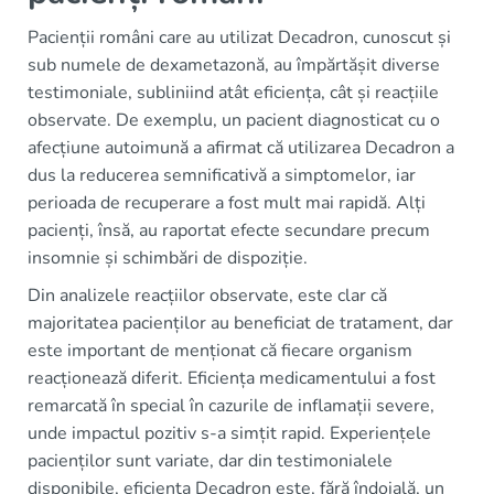
Pacienții români care au utilizat Decadron, cunoscut și
sub numele de dexametazonă, au împărtășit diverse
testimoniale, subliniind atât eficiența, cât și reacțiile
observate. De exemplu, un pacient diagnosticat cu o
afecțiune autoimună a afirmat că utilizarea Decadron a
dus la reducerea semnificativă a simptomelor, iar
perioada de recuperare a fost mult mai rapidă. Alți
pacienți, însă, au raportat efecte secundare precum
insomnie și schimbări de dispoziție.
Din analizele reacțiilor observate, este clar că
majoritatea pacienților au beneficiat de tratament, dar
este important de menționat că fiecare organism
reacționează diferit. Eficiența medicamentului a fost
remarcată în special în cazurile de inflamații severe,
unde impactul pozitiv s-a simțit rapid. Experiențele
pacienților sunt variate, dar din testimonialele
disponibile, eficiența Decadron este, fără îndoială, un