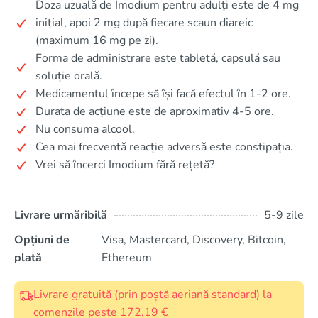
Doza uzuală de Imodium pentru adulți este de 4 mg
inițial, apoi 2 mg după fiecare scaun diareic
(maximum 16 mg pe zi).
Forma de administrare este tabletă, capsulă sau
soluție orală.
Medicamentul începe să își facă efectul în 1-2 ore.
Durata de acțiune este de aproximativ 4-5 ore.
Nu consuma alcool.
Cea mai frecventă reacție adversă este constipația.
Vrei să încerci Imodium fără rețetă?
Livrare urmăribilă
5-9 zile
Opțiuni de
Visa, Mastercard, Discovery, Bitcoin,
plată
Ethereum
Livrare gratuită (prin poștă aeriană standard) la
comenzile peste 172,19 €