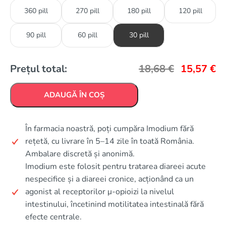
360 pill
270 pill
180 pill
120 pill
90 pill
60 pill
30 pill
Prețul total:
18,68
€
15,57
€
ADAUGĂ ÎN COȘ
În farmacia noastră, poți cumpăra Imodium fără
rețetă, cu livrare în 5–14 zile în toată România.
Ambalare discretă și anonimă.
Imodium este folosit pentru tratarea diareei acute
nespecifice și a diareei cronice, acționând ca un
agonist al receptorilor μ-opioizi la nivelul
intestinului, încetinind motilitatea intestinală fără
efecte centrale.