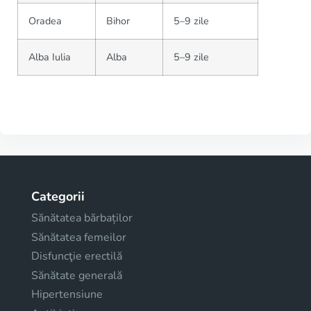
Oradea
Bihor
5–9 zile
Alba Iulia
Alba
5–9 zile
Categorii
Sănătatea bărbaților
Sănătatea femeilor
Disfuncţie erectilă
Sănătate generală
Hipertensiune