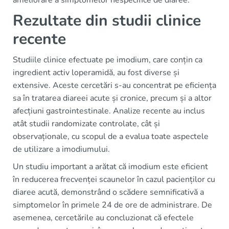
ameliorare a simptomelor nespecifice de diaree.
Rezultate din studii clinice
recente
Studiile clinice efectuate pe imodium, care conțin ca
ingredient activ loperamidă, au fost diverse și
extensive. Aceste cercetări s-au concentrat pe eficiența
sa în tratarea diareei acute și cronice, precum și a altor
afecțiuni gastrointestinale. Analize recente au inclus
atât studii randomizate controlate, cât și
observaționale, cu scopul de a evalua toate aspectele
de utilizare a imodiumului.
Un studiu important a arătat că imodium este eficient
în reducerea frecvenței scaunelor în cazul pacienților cu
diaree acută, demonstrând o scădere semnificativă a
simptomelor în primele 24 de ore de administrare. De
asemenea, cercetările au concluzionat că efectele