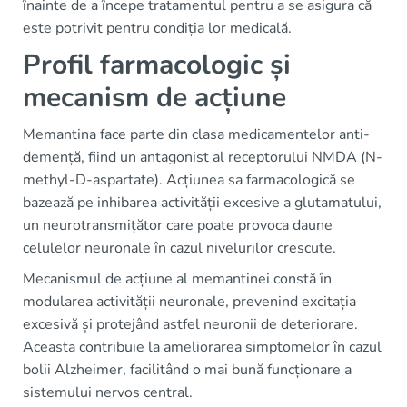
înainte de a începe tratamentul pentru a se asigura că
este potrivit pentru condiția lor medicală.
Profil farmacologic și
mecanism de acțiune
Memantina face parte din clasa medicamentelor anti-
demență, fiind un antagonist al receptorului NMDA (N-
methyl-D-aspartate). Acțiunea sa farmacologică se
bazează pe inhibarea activității excesive a glutamatului,
un neurotransmițător care poate provoca daune
celulelor neuronale în cazul nivelurilor crescute.
Mecanismul de acțiune al memantinei constă în
modularea activității neuronale, prevenind excitația
excesivă și protejând astfel neuronii de deteriorare.
Aceasta contribuie la ameliorarea simptomelor în cazul
bolii Alzheimer, facilitând o mai bună funcționare a
sistemului nervos central.