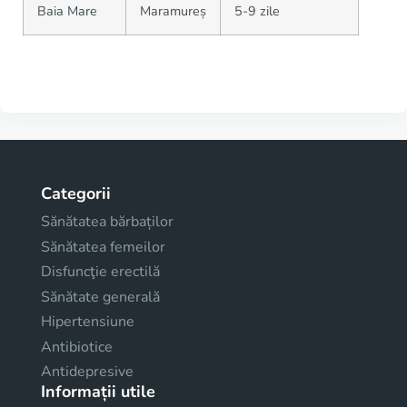
Baia Mare
Maramureș
5-9 zile
Categorii
Sănătatea bărbaților
Sănătatea femeilor
Disfuncţie erectilă
Sănătate generală
Hipertensiune
Antibiotice
Antidepresive
Informații utile