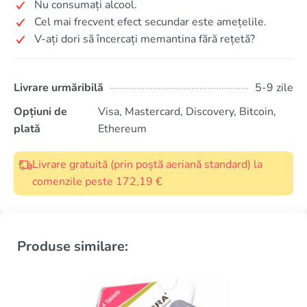
Nu consumați alcool.
Cel mai frecvent efect secundar este amețelile.
V-ați dori să încercați memantina fără rețetă?
Livrare urmăribilă
5-9 zile
Opțiuni de
Visa, Mastercard, Discovery, Bitcoin,
plată
Ethereum
Livrare gratuită (prin poștă aeriană standard) la
comenzile peste 172,19 €
Produse similare: