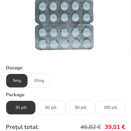
Dosage
5mg
10mg
Package
30 pill
60 pill
90 pill
180 pill
Prețul total:
46,82
€
39,01
€