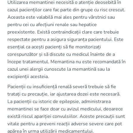
Utilizarea memantinei necesită o atenție deosebită în
cazul pacienților care fac parte din grupe cu risc crescut.
Aceasta este valabilă mai ales pentru vârstnici sau
pentru cei cu afecțiuni renale sau hepatice
preexistente. Există contraindicații clare care trebuie
respectate pentru a asigura siguranța pacientului. Este
esențial ca acești pacienți să fie monitorizați
corespunzător și să discute cu medicul înainte de a
începe tratamentul. Memantina nu este recomandată în
cazul unei alergii cunoscute la memantină sau la
excipienții acesteia.
Pacienții cu insuficiență renală severă trebuie să fie
tratați cu precauție, iar ajustarea dozei este necesară.
La pacienții cu istoric de epilepsie, administrarea
memantinei se face doar cu avizul medicului, deoarece
există riscul apariției convulsiilor. Aceste precauții sunt
vitale pentru a preveni reacții adverse severe care pot
apărea în urma utilizării medicamentului.