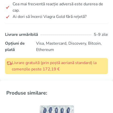
Cea mai frecventă reacție adversă este durerea de
cap.
Ai dori să încerci Viagra Gold fără rețetă?
Livrare urmăribilă
5-9 zile
Opțiuni de
Visa, Mastercard, Discovery, Bitcoin,
plată
Ethereum
Livrare gratuită (prin poștă aeriană standard) la
comenzile peste 172,19 €
Produse similare: