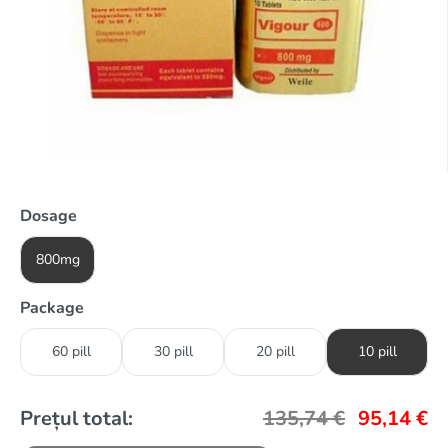
Dosage
800mg
Package
60 pill
30 pill
20 pill
10 pill
Prețul total:
135,74
€
95,14
€