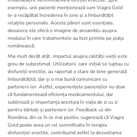
îmbunătățire semnificativă a funcției erectile. Spre
exemplu, unii pacienți menționează cum Viagra Gold
le-a recăpătat încrederea în sine și a îmbunătățit
relațiile personale. Aceste păreri sunt esențiale,
deoarece ele oferă o imagine de ansamblu asupra
modului în care tratamentele au fost primite pe piața
românească.
Mai mult decât atât, impactul asupra calității vieții este
greu de subestimat. Utilizatorii, care inițial se luptau cu
disfuncții erectile, au raportat o stare de bine generală
îmbunătățită, dar și o mai bună comunicare cu
partenerii lor. Astfel, experiențele pacienților nu doar
că fundamentează eficiența medicamentului, dar
subliniază și importanța acestuia în viața de zi cu zi
pentru bărbați și partenerii lor. Feedback-ul din
România, din ce în ce mai pozitiv, sugerează că Viagra
Gold poate avea un rol semnificativ în terapia
disfuncției erectile, contribuind astfel la dezvoltarea