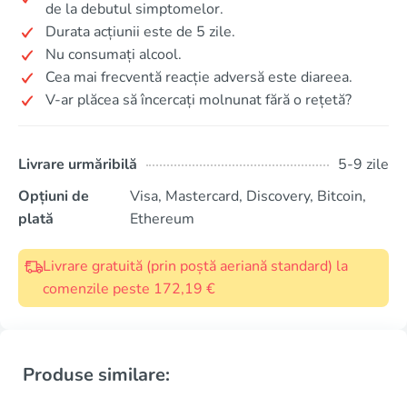
de la debutul simptomelor.
Durata acțiunii este de 5 zile.
Nu consumați alcool.
Cea mai frecventă reacție adversă este diareea.
V-ar plăcea să încercați molnunat fără o rețetă?
Livrare urmăribilă
5-9 zile
Opțiuni de
Visa, Mastercard, Discovery, Bitcoin,
plată
Ethereum
Livrare gratuită (prin poștă aeriană standard) la
comenzile peste 172,19 €
Produse similare: