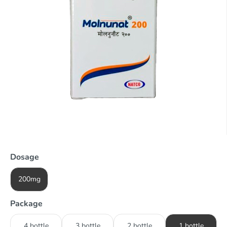
Dosage
200mg
Package
4 bottle
3 bottle
2 bottle
1 bottle