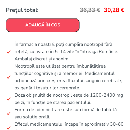
Prețul total:
36,33
€
30,28
€
ADAUGĂ ÎN COȘ
În farmacia noastră, poți cumpăra nootropil fără
rețetă, cu livrare în 5–14 zile în întreaga Românie.
Ambalaj discret și anonim.
Nootropil este utilizat pentru îmbunătățirea
funcțiilor cognitive și a memoriei. Medicamentul
acționează prin creșterea fluxului sanguin cerebral și
oxigenării țesuturilor cerebrale.
Doza obișnuită de nootropil este de 1200-2400 mg
pe zi, în funcție de starea pacientului.
Forma de administrare este sub formă de tabletă
sau soluție orală.
Effecul medicamentului începe în aproximativ 30-60