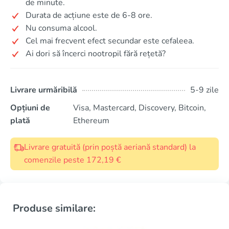
de minute.
Durata de acțiune este de 6-8 ore.
Nu consuma alcool.
Cel mai frecvent efect secundar este cefaleea.
Ai dori să încerci nootropil fără rețetă?
Livrare urmăribilă
5-9 zile
Opțiuni de
Visa, Mastercard, Discovery, Bitcoin,
plată
Ethereum
Livrare gratuită (prin poștă aeriană standard) la
comenzile peste 172,19 €
Produse similare: