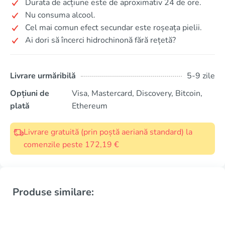
Durata de acțiune este de aproximativ 24 de ore.
Nu consuma alcool.
Cel mai comun efect secundar este roșeața pielii.
Ai dori să încerci hidrochinonă fără rețetă?
Livrare urmăribilă
5-9 zile
Opțiuni de
Visa, Mastercard, Discovery, Bitcoin,
plată
Ethereum
Livrare gratuită (prin poștă aeriană standard) la
comenzile peste 172,19 €
Produse similare: