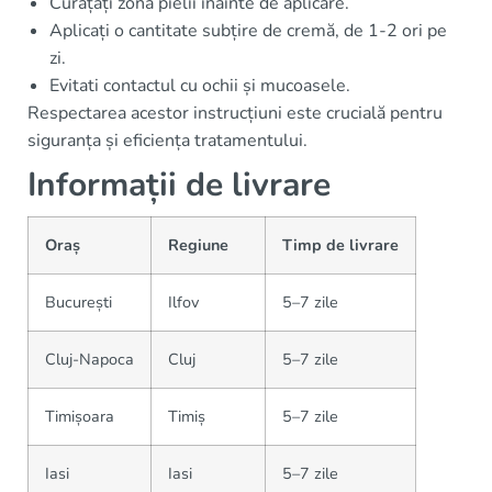
Curățați zona pielii înainte de aplicare.
Aplicați o cantitate subțire de cremă, de 1-2 ori pe
zi.
Evitati contactul cu ochii și mucoasele.
Respectarea acestor instrucțiuni este crucială pentru
siguranța și eficiența tratamentului.
Informații de livrare
Oraș
Regiune
Timp de livrare
București
Ilfov
5–7 zile
Cluj-Napoca
Cluj
5–7 zile
Timișoara
Timiș
5–7 zile
Iasi
Iasi
5–7 zile