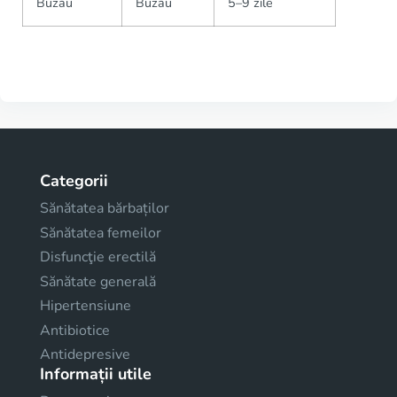
Buzău
Buzău
5–9 zile
Categorii
Sănătatea bărbaților
Sănătatea femeilor
Disfuncţie erectilă
Sănătate generală
Hipertensiune
Antibiotice
Antidepresive
Informații utile